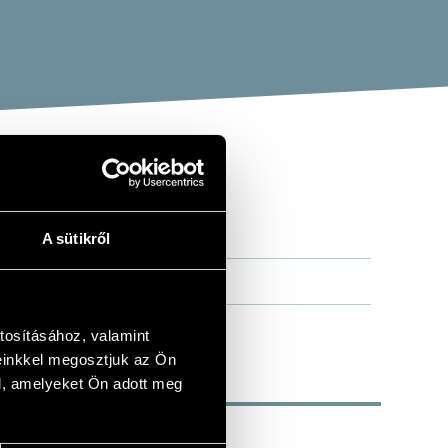
A sütikről
tosításához, valamint
einkkel megosztjuk az Ön
l, amelyeket Ön adott meg