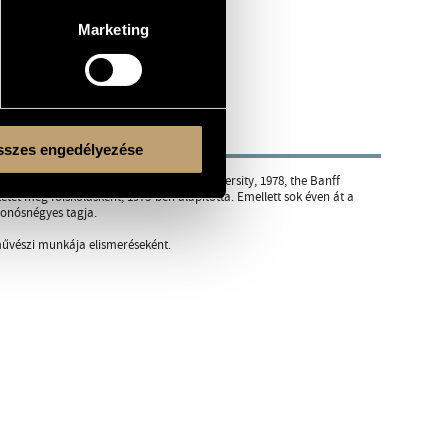
Marketing
szes engedélyezése
A-ban folytatta tanulmányait (Yale University, 1978, the Banff
tetet még főiskolásként, 1973-ben alapította. Emellett sok éven át a
Vonósnégyes tagja.
művészi munkája elismeréseként.