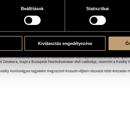
Beállítások
Statisztikai
snégyes (Kodály Quartet)
/
Éder Quartet
kodalyquartet.com
RÁFIA
DISZKOGRÁFIA
Kiválasztás engedélyezése
Ös
nc Zeneművészeti Főiskolán Banda Ede növendéke. Diplomája megszerzése után az US
l of Fine Arts, 1983, University of Wisconsin, 1984-85). Saját zenekarát az Éder Quar
 Zenekara, majd a Budapesti Fesztiválzenekar első csellistája, valamint a Kodály 
odály Vonósnégyes tagjaként megosztott Kossuth-díjban részesült több évtizedes 