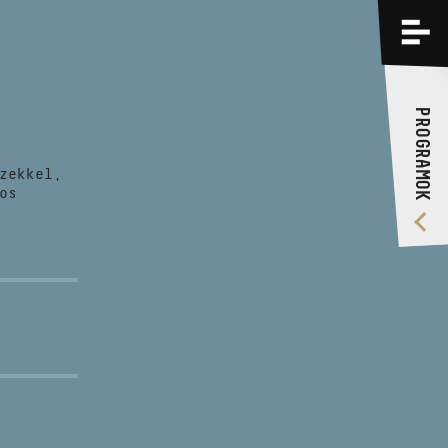
PROGRAMOK
KÉPZÉSEK
PROGRAMOK
RÓLUNK
zekkel,
VIDEÓ GALÉRIA
os