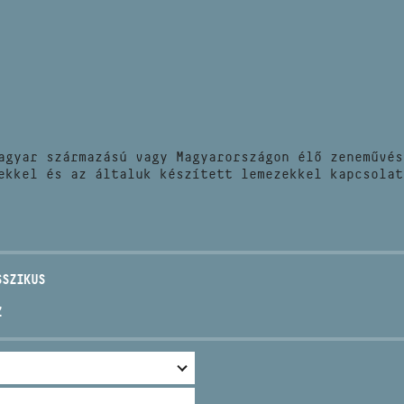
HÍREK
CÍM
VERSENYEK
EMAIL
infokozpont@bmc.hu
KIADVÁNYOK
TELEFON
agyar származású vagy Magyarországon élő zeneművés
KAPCSOLAT
ekkel és az általuk készített lemezekkel kapcsolat
NYITVA TARTÁS
SSZIKUS
Z