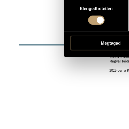
Hozzájárulás
SZÜLETÉSI DÁTUM
Elengedhetetlen
kiválasztása
Kodály Vonó
EGYÜTTES
http://www.
WEBOLDAL
BIOG
Megtagad
A Liszt Fere
Center Schoo
Magyar Rádió
2022-ben a K