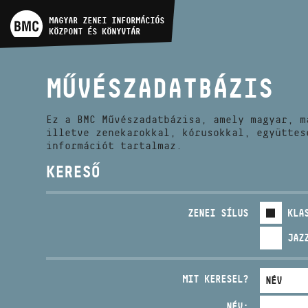
MŰVÉSZADATBÁZIS
MAGYAR ZENEI INFORMÁCIÓS
KÖZPONT ÉS KÖNYVTÁR
ZENEMŰ-ADATBÁZIS
MŰVÉSZADATBÁZIS
ZENEI KÖNYVTÁR, ONLINE
KATALÓGUS
Ez a BMC Művészadatbázisa, amely magyar, m
illetve zenekarokkal, kórusokkal, együttes
információt tartalmaz.
KERESŐ
ZENEI SÍLUS
KLA
JAZ
MIT KERESEL?
NÉV: