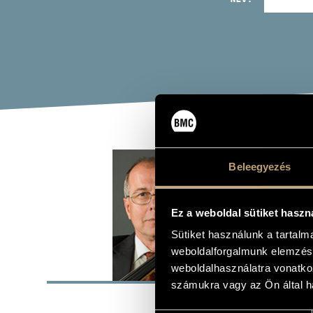
ÉDE
Beleegyezés
cselló
Ez a weboldal sütiket haszn
Sütiket használunk a tartal
weboldalforgalmunk elemzésé
ALAP
weboldalhasználatra vonatko
számukra vagy az Ön által ha
SZÜLETÉSI HELY