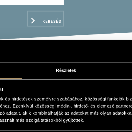
KERESÉS
R GYÖRGY
Részletek
ál
mak és hirdetések személyre szabásához, közösségi funkciók biz
hez. Ezenkívül közösségi média-, hirdető- és elemező partner
ADATOK
zó adatait, akik kombinálhatják az adatokat más olyan adatokka
sznált más szolgáltatásokból gyűjtöttek.