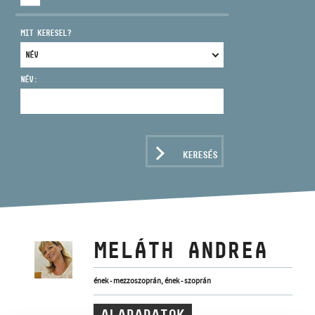
MIT KERESEL?
NÉV:
CÍM
EMAIL
infokozpont@bmc.hu
KERESÉS
TELEFON
NYITVA TARTÁS
MELÁTH ANDREA
ének - mezzoszoprán, ének - szoprán