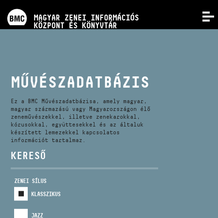
PROGRAMOK
MAGYAR ZENEI INFORMÁCIÓS
MENÜ
KÖZPONT ÉS KÖNYVTÁR
VERSENYEK
KÉPZÉSEK
MŰVÉSZADATBÁZIS
KIADVÁNYOK
Ez a BMC Művészadatbázisa, amely magyar,
magyar származású vagy Magyarországon élő
zeneművészekkel, illetve zenekarokkal,
kórusokkal, együttesekkel és az általuk
RÓLUNK
készített lemezekkel kapcsolatos
információt tartalmaz.
KERESŐ
KAPCSOLAT
ZENEI SÍLUS
VIDEÓ GALÉRIA
KLASSZIKUS
JAZZ