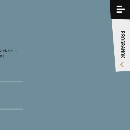
PROGRAMOK
KÉPZÉSEK
PROGRAMOK
RÓLUNK
zekkel,
VIDEÓ GALÉRIA
os