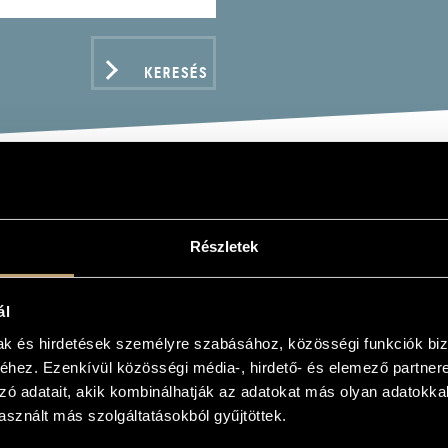
KERESÉS
MA GABRIELLA
Részletek
ál
mak és hirdetések személyre szabásához, közösségi funkciók biz
hez. Ezenkívül közösségi média-, hirdető- és elemező partner
ADATOK
zó adatait, akik kombinálhatják az adatokat más olyan adatokka
sznált más szolgáltatásokból gyűjtöttek.