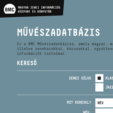
MŰVÉSZADATBÁZIS
MAGYAR ZENEI INFORMÁCIÓS
KÖZPONT ÉS KÖNYVTÁR
ZENEMŰ-ADATBÁZIS
MŰVÉSZADATBÁZIS
ZENEI KÖNYVTÁR, ONLINE
KATALÓGUS
Ez a BMC Művészadatbázisa, amely magyar, m
illetve zenekarokkal, kórusokkal, együttes
információt tartalmaz.
KERESŐ
ZENEI SÍLUS
KLA
JAZ
MIT KERESEL?
NÉV: