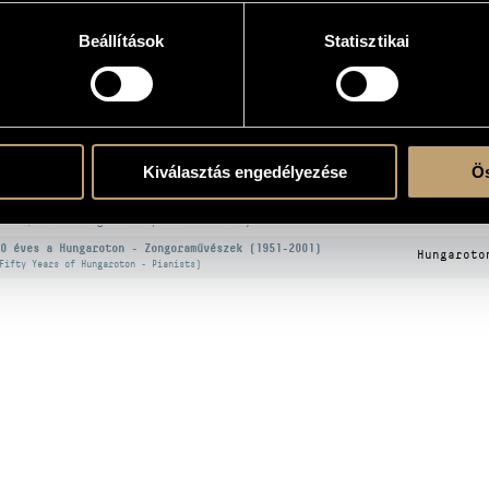
Beállítások
Statisztikai
KOGRÁFIA
CÍM
KIADÓ
avel, Maurice: Zongoraversenyek
Kiválasztás engedélyezése
Ös
Hungaroto
Ravel, Maurice: Piano Concertos)
iszt Ferenc: Magyar rapszódiák zongorára
Hungaroto
Liszt, Ferenc: Hungarian Rhapsodies for Piano)
0 éves a Hungaroton - Zongoraművészek (1951-2001)
Hungaroto
Fifty Years of Hungaroton - Pianists)