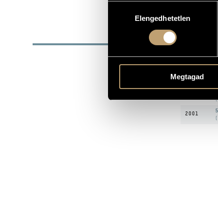
Hozzájárulás
SZÜLETÉSI DÁTUM
Elengedhetetlen
kiválasztása
DISZ
DÁTUM
R
Megtagad
1999
(
L
2000
(
5
2001
(