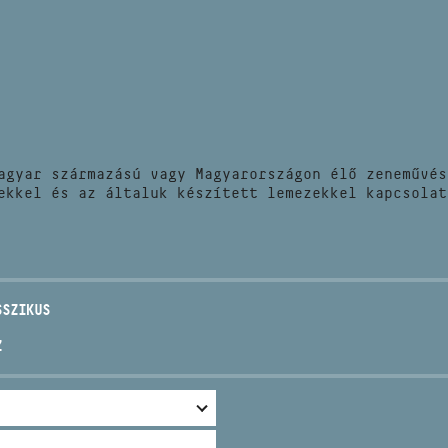
HÍREK
CÍM
VERSENYEK
EMAIL
infokozpont@bmc.hu
KIADVÁNYOK
TELEFON
agyar származású vagy Magyarországon élő zeneművés
KAPCSOLAT
ekkel és az általuk készített lemezekkel kapcsolat
NYITVA TARTÁS
SSZIKUS
Z