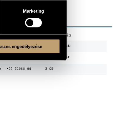
Marketing
KÓD
MEGJEGYZÉS
szes engedélyezése
n
HRC 1037
Echo sorozat
n
HRC 1053
Echo sorozat
n
HCD 32088-90
3 CD