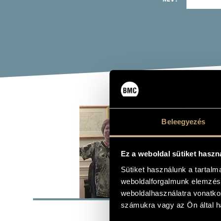
TOR
Beleegyezés
zongora
Ez a weboldal sütiket haszn
Sütiket használunk a tartal
weboldalforgalmunk elemzésé
ALAP
weboldalhasználatra vonatko
számukra vagy az Ön által ha
Budapest
SZÜLETÉSI HELY