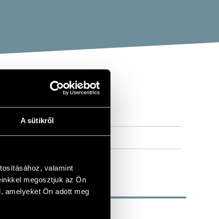
A sütikről
tosításához, valamint
einkkel megosztjuk az Ön
l, amelyeket Ön adott meg