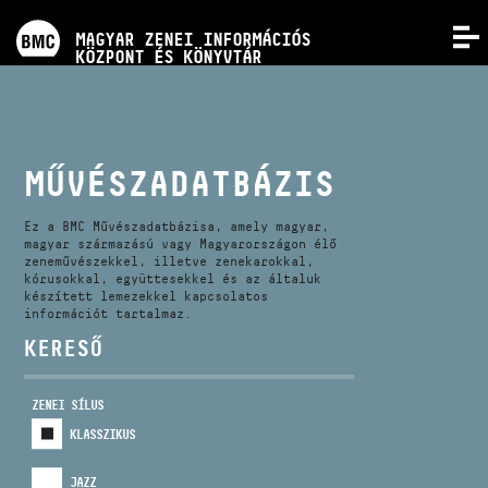
PROGRAMOK
MAGYAR ZENEI INFORMÁCIÓS
MENÜ
KÖZPONT ÉS KÖNYVTÁR
VERSENYEK
KÉPZÉSEK
MŰVÉSZADATBÁZIS
KIADVÁNYOK
Ez a BMC Művészadatbázisa, amely magyar,
magyar származású vagy Magyarországon élő
zeneművészekkel, illetve zenekarokkal,
kórusokkal, együttesekkel és az általuk
RÓLUNK
készített lemezekkel kapcsolatos
információt tartalmaz.
KERESŐ
KAPCSOLAT
ZENEI SÍLUS
VIDEÓ GALÉRIA
KLASSZIKUS
JAZZ