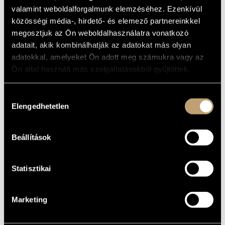
ALAPADATOK
MŰVÉSZADATBÁZIS
valamint weboldalforgalmunk elemzéséhez. Ezenkívül
Szarvas
SZÜLETÉSI
közösségi média-, hirdető- és elemező partnereinkkel
HELY
ZENEMŰ-ADATBÁZIS
megosztjuk az Ön weboldalhasználatra vonatkozó
1922
SZÜLETÉSI
adatait, akik kombinálhatják az adatokat más olyan
DÁTUM
ZENEI KÖNYVTÁR, ONLINE KATALÓGUS
adatokkal, amelyeket Ön adott meg számukra vagy az
Ön által használt más szolgáltatásokból gyűjtöttek.
DISZKOGRÁFIA
DÁTUM
CÍM
KIADÓ
KÓD
MEGJEGYZÉS
Hozzájárulás
Kodály Zoltán: Háry
Elengedhetetlen
kiválasztása
HCD
1994
János - szvit;
Hungaroton
12190
Concerto
Versenyművek
HCD
2001
Hungaroton
31989
(Concertos)
Beállítások
Statisztikai
Marketing