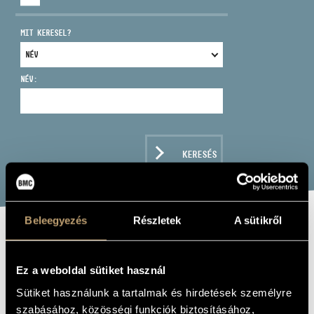
MIT KERESEL?
NÉV:
CÍM
EMAIL
infokozpont@bmc.hu
KERESÉS
TELEFON
NYITVA TARTÁS
Beleegyezés
Részletek
A sütikről
MAUTHNER ANNA
Ez a weboldal sütiket használ
brácsa
Sütiket használunk a tartalmak és hirdetések személyre
szabásához, közösségi funkciók biztosításához,