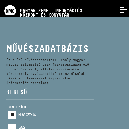
PROGRAMOK
MAGYAR ZENEI INFORMÁCIÓS
MENÜ
KÖZPONT ÉS KÖNYVTÁR
VERSENYEK
KÉPZÉSEK
MŰVÉSZADATBÁZIS
KIADVÁNYOK
Ez a BMC Művészadatbázisa, amely magyar,
magyar származású vagy Magyarországon élő
zeneművészekkel, illetve zenekarokkal,
kórusokkal, együttesekkel és az általuk
RÓLUNK
készített lemezekkel kapcsolatos
információt tartalmaz.
KERESŐ
KAPCSOLAT
ZENEI SÍLUS
VIDEÓ GALÉRIA
KLASSZIKUS
JAZZ