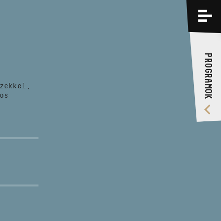
PROGRAMOK
KÉPZÉSEK
PROGRAMOK
RÓLUNK
zekkel,
VIDEÓ GALÉRIA
os