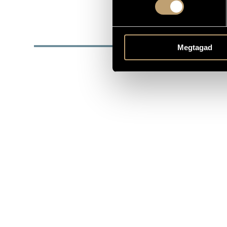
1947
SZÜLETÉSI DÁTUM
BIOG
Megtagad
Díjak
1997 Liszt Fe