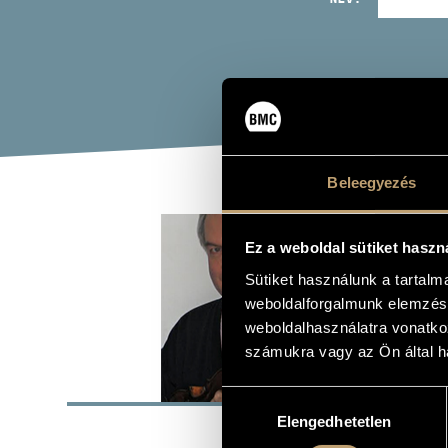
Beleegyezés
BAL
Ez a weboldal sütiket haszn
Sütiket használunk a tartal
hegedű
weboldalforgalmunk elemzésé
weboldalhasználatra vonatko
számukra vagy az Ön által ha
ALAP
Hozzájárulás
Elengedhetetlen
kiválasztása
SZÜLETÉSI HELY