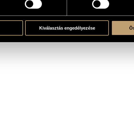
RÁFIA
DISZKOGRÁFIA
Kiválasztás engedélyezése
Ös
renc-díj (csoportos)