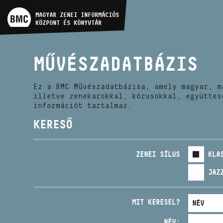
MŰVÉSZADATBÁZIS
MAGYAR ZENEI INFORMÁCIÓS
KÖZPONT ÉS KÖNYVTÁR
ZENEMŰ-ADATBÁZIS
MŰVÉSZADATBÁZIS
ZENEI KÖNYVTÁR, ONLINE
KATALÓGUS
Ez a BMC Művészadatbázisa, amely magyar, m
illetve zenekarokkal, kórusokkal, együttes
információt tartalmaz.
KERESŐ
ZENEI SÍLUS
KLA
JAZ
MIT KERESEL?
NÉV: