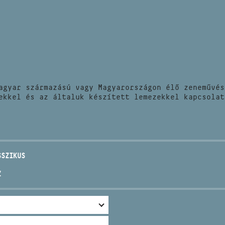
HÍREK
CÍM
VERSENYEK
EMAIL
infokozpont@bmc.hu
KIADVÁNYOK
TELEFON
agyar származású vagy Magyarországon élő zeneművés
KAPCSOLAT
ekkel és az általuk készített lemezekkel kapcsolat
NYITVA TARTÁS
SSZIKUS
Z