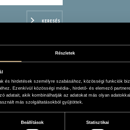
KERESÉS
Részletek
OGH FERENC
ál
mak és hirdetések személyre szabásához, közösségi funkciók biz
hez. Ezenkívül közösségi média-, hirdető- és elemező partner
zó adatait, akik kombinálhatják az adatokat más olyan adatokka
sznált más szolgáltatásokból gyűjtöttek.
ADATOK
Beállítások
Statisztikai