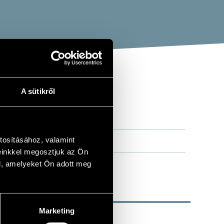
A sütikről
tosításához, valamint
einkkel megosztjuk az Ön
l, amelyeket Ön adott meg
Marketing