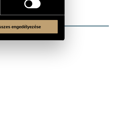
szes engedélyezése
Kulturális és Innovációs Minisztérium
Nemzeti Kulturális Alap
Ferencváros