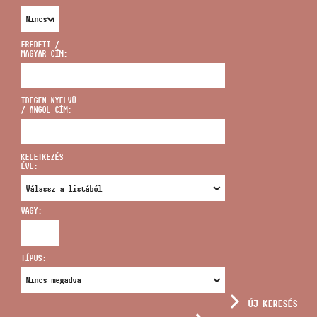
EREDETI /
MAGYAR CÍM:
CÍM
IDEGEN NYELVŰ
/ ANGOL CÍM:
EMAIL
infokozpont@bmc.hu
KELETKEZÉS
ÉVE:
TELEFON
VAGY:
NYITVA TARTÁS
TÍPUS:
ÚJ KERESÉS