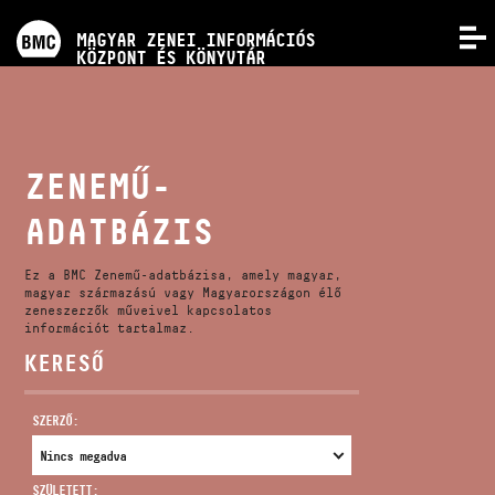
PROGRAMOK
MAGYAR ZENEI INFORMÁCIÓS
MENÜ
KÖZPONT ÉS KÖNYVTÁR
VERSENYEK
KÉPZÉSEK
ZENEMŰ-
ADATBÁZIS
KIADVÁNYOK
Ez a BMC Zenemű-adatbázisa, amely magyar,
RÓLUNK
magyar származású vagy Magyarországon élő
zeneszerzők műveivel kapcsolatos
információt tartalmaz.
KERESŐ
KAPCSOLAT
SZERZŐ:
VIDEÓ GALÉRIA
SZÜLETETT: