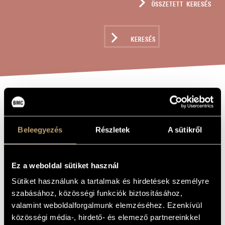
ÖSSZETETT KERESÉS
MŰVÉSZADATBÁZIS
ZENEMŰ-ADATBÁZIS
KERESÉS
ZENEI KÖNYVTÁR, ONLINE KATALÓGUS
EL SILENCIO
A MŰ CÍME
Beleegyezés
Részletek
A sütikről
Jeney Zoltán
ZENESZERZŐ
El Silencio
EREDETI /
MAGYAR CÍM
Ez a weboldal sütiket használ
El Silencio
IDEGEN
Sütiket használunk a tartalmak és hirdetések személyre
NYELVŰ /
ANGOL CÍM
szabásához, közösségi funkciók biztosításához,
Frederico Garcia Lorca versére - Szoprán vagy mezzoszoprán
valamint weboldalforgalmunk elemzéséhez. Ezenkívül
ALCÍM
hangra és vonósötösre
közösségi média-, hirdető- és elemező partnereinkkel
1986
A MŰ