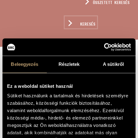
ÖSSZETETT KERESÉS
MŰVÉSZADATBÁZIS
ZENEMŰ-ADATBÁZIS
KERESÉS
ZENEI KÖNYVTÁR, ONLINE KATALÓGUS
VIER LIEDER
Beleegyezés
Részletek
A sütikről
A MŰ CÍME
NACH GEDICHTEN
VON RILKE
Ez a weboldal sütiket használ
Sütiket használunk a tartalmak és hirdetések személyre
szabásához, közösségi funkciók biztosításához,
Jeney Zoltán
ZENESZERZŐ
valamint weboldalforgalmunk elemzéséhez. Ezenkívül
Vier Lieder nach Gedichten von Rilke
EREDETI /
közösségi média-, hirdető- és elemező partnereinkkel
MAGYAR CÍM
megosztjuk az Ön weboldalhasználatra vonatkozó
Four Songs to Poems by Rilke
IDEGEN
adatait, akik kombinálhatják az adatokat más olyan
NYELVŰ /
ANGOL CÍM