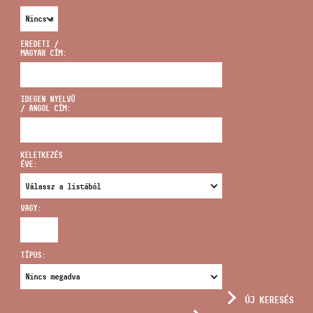
EREDETI /
MAGYAR CÍM:
CÍM
IDEGEN NYELVŰ
/ ANGOL CÍM:
EMAIL
infokozpont@bmc.hu
KELETKEZÉS
ÉVE:
TELEFON
VAGY:
NYITVA TARTÁS
TÍPUS:
ÚJ KERESÉS