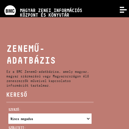
PROGRAMOK
MAGYAR ZENEI INFORMÁCIÓS
MENÜ
KÖZPONT ÉS KÖNYVTÁR
VERSENYEK
KÉPZÉSEK
ZENEMŰ-
ADATBÁZIS
KIADVÁNYOK
Ez a BMC Zenemű-adatbázisa, amely magyar,
RÓLUNK
magyar származású vagy Magyarországon élő
zeneszerzők műveivel kapcsolatos
információt tartalmaz.
KERESŐ
KAPCSOLAT
SZERZŐ:
VIDEÓ GALÉRIA
SZÜLETETT: