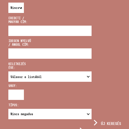
EREDETI /
MAGYAR CÍM:
CÍM
IDEGEN NYELVŰ
/ ANGOL CÍM:
EMAIL
infokozpont@bmc.hu
KELETKEZÉS
ÉVE:
TELEFON
VAGY:
NYITVA TARTÁS
TÍPUS:
ÚJ KERESÉS