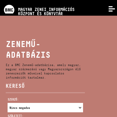
PROGRAMOK
MAGYAR ZENEI INFORMÁCIÓS
MENÜ
KÖZPONT ÉS KÖNYVTÁR
VERSENYEK
KÉPZÉSEK
ZENEMŰ-
ADATBÁZIS
KIADVÁNYOK
Ez a BMC Zenemű-adatbázisa, amely magyar,
RÓLUNK
magyar származású vagy Magyarországon élő
zeneszerzők műveivel kapcsolatos
információt tartalmaz.
KERESŐ
KAPCSOLAT
SZERZŐ:
VIDEÓ GALÉRIA
SZÜLETETT: