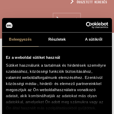
ÖSSZETETT KERESÉS
MŰVÉSZADATBÁZIS
ZENEMŰ-ADATBÁZIS
KERESÉS
ZENEI KÖNYVTÁR, ONLINE KATALÓGUS
Beleegyezés
Részletek
A sütikről
KATO NK 300
A MŰ CÍME
Ez a weboldal sütiket használ
1979. JÚLIUS
Sütiket használunk a tartalmak és hirdetések személyre
22. 10:30
szabásához, közösségi funkciók biztosításához,
BUDAPEST,
valamint weboldalforgalmunk elemzéséhez. Ezenkívül
közösségi média-, hirdető- és elemező partnereinkkel
LIPTÓ UTCA
megosztjuk az Ön weboldalhasználatra vonatkozó
adatait, akik kombinálhatják az adatokat más olyan
adatokkal, amelyeket Ön adott meg számukra vagy az
Jeney Zoltán
ZENESZERZŐ
Ön által használt más szolgáltatásokból gyűjtöttek.
Kato NK 300 1979. július 22. 10:30 Budapest, Liptó utca
EREDETI /