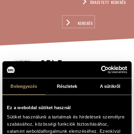
ÖSSZETETT KERESÉS
MŰVÉSZADATBÁZIS
ZENEMŰ-ADATBÁZIS
KERESÉS
ZENEI KÖNYVTÁR, ONLINE KATALÓGUS
SELF-
A MŰ CÍME
QUOTATIONS
Beleegyezés
Részletek
A sütikről
Jeney Zoltán
ZENESZERZŐ
Self-Quotations
EREDETI /
Ez a weboldal sütiket használ
MAGYAR CÍM
Self-Quotations
IDEGEN
Sütiket használunk a tartalmak és hirdetések személyre
NYELVŰ /
szabásához, közösségi funkciók biztosításához,
ANGOL CÍM
valamint weboldalforgalmunk elemzéséhez. Ezenkívül
5 hangszerre
ALCÍM