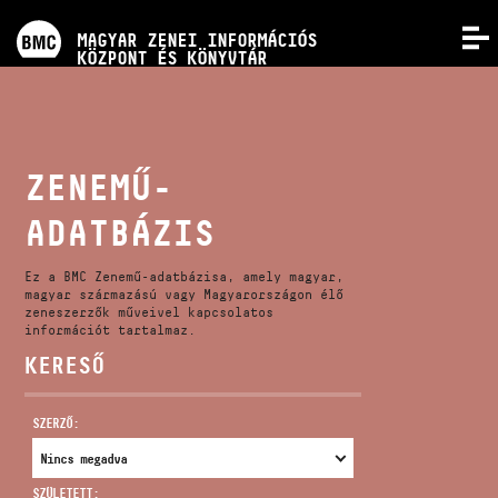
PROGRAMOK
MAGYAR ZENEI INFORMÁCIÓS
MENÜ
KÖZPONT ÉS KÖNYVTÁR
VERSENYEK
KÉPZÉSEK
ZENEMŰ-
ADATBÁZIS
KIADVÁNYOK
Ez a BMC Zenemű-adatbázisa, amely magyar,
RÓLUNK
magyar származású vagy Magyarországon élő
zeneszerzők műveivel kapcsolatos
információt tartalmaz.
KERESŐ
KAPCSOLAT
SZERZŐ:
VIDEÓ GALÉRIA
SZÜLETETT: