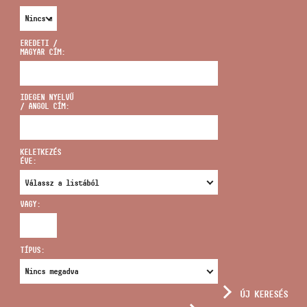
EREDETI /
MAGYAR CÍM:
CÍM
IDEGEN NYELVŰ
/ ANGOL CÍM:
EMAIL
infokozpont@bmc.hu
KELETKEZÉS
ÉVE:
TELEFON
VAGY:
NYITVA TARTÁS
TÍPUS:
ÚJ KERESÉS