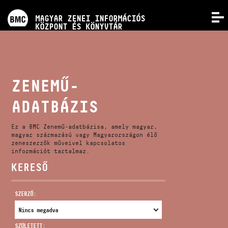
PROGRAMOK
MAGYAR ZENEI INFORMÁCIÓS
MENÜ
KÖZPONT ÉS KÖNYVTÁR
VERSENYEK
KÉPZÉSEK
ZENEMŰ-
ADATBÁZIS
KIADVÁNYOK
Ez a BMC Zenemű-adatbázisa, amely magyar,
RÓLUNK
magyar származású vagy Magyarországon élő
zeneszerzők műveivel kapcsolatos
információt tartalmaz.
KERESŐ
KAPCSOLAT
SZERZŐ:
VIDEÓ GALÉRIA
SZÜLETETT: