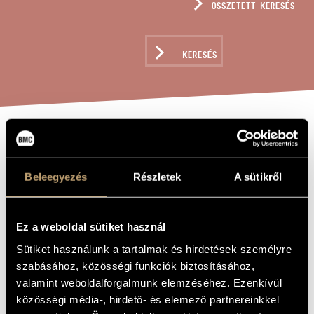
ÖSSZETETT KERESÉS
MŰVÉSZADATBÁZIS
ZENEMŰ-ADATBÁZIS
KERESÉS
ZENEI KÖNYVTÁR, ONLINE KATALÓGUS
VIZEK,
A MŰ CÍME
VÖLGYEK,
Beleegyezés
Részletek
A sütikről
HARANGOK
Ez a weboldal sütiket használ
Sugár Miklós
ZENESZERZŐ
Sütiket használunk a tartalmak és hirdetések személyre
Vizek, völgyek, harangok
szabásához, közösségi funkciók biztosításához,
EREDETI /
MAGYAR CÍM
valamint weboldalforgalmunk elemzéséhez. Ezenkívül
Waters, Valley, Bells
IDEGEN
közösségi média-, hirdető- és elemező partnereinkkel
NYELVŰ /
ANGOL CÍM