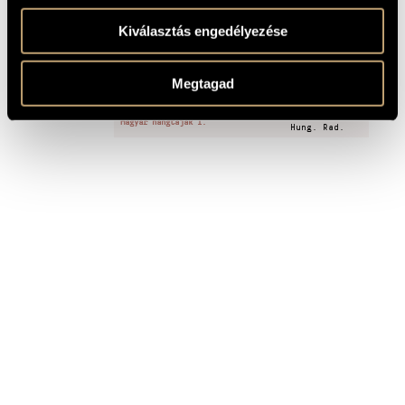
Kiválasztás engedélyezése
FELVÉTELEK
Megtagad
CÍM
KIADÓ
HEAR Studio-
Magyar hangtájak I.
Hung. Rad.