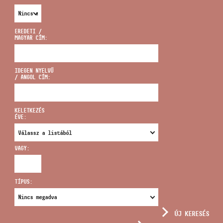
EREDETI /
MAGYAR CÍM:
CÍM
IDEGEN NYELVŰ
/ ANGOL CÍM:
EMAIL
infokozpont@bmc.hu
KELETKEZÉS
ÉVE:
TELEFON
VAGY:
NYITVA TARTÁS
TÍPUS:
ÚJ KERESÉS