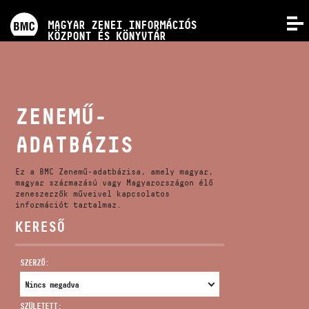
PROGRAMOK
MAGYAR ZENEI INFORMÁCIÓS
MENÜ
KÖZPONT ÉS KÖNYVTÁR
VERSENYEK
KÉPZÉSEK
ZENEMŰ-
ADATBÁZIS
KIADVÁNYOK
Ez a BMC Zenemű-adatbázisa, amely magyar,
RÓLUNK
magyar származású vagy Magyarországon élő
zeneszerzők műveivel kapcsolatos
információt tartalmaz.
KERESŐ
KAPCSOLAT
SZERZŐ:
VIDEÓ GALÉRIA
SZÜLETETT: