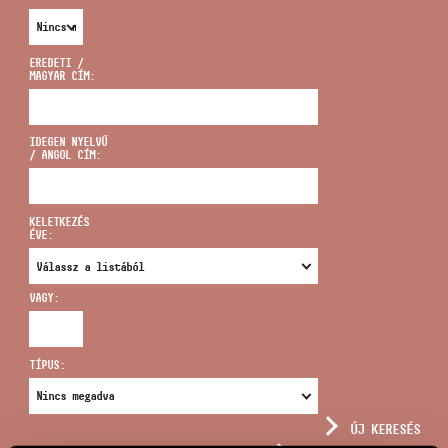
EREDETI /
MAGYAR CÍM:
CÍM
IDEGEN NYELVŰ
/ ANGOL CÍM:
EMAIL
infokozpont@bmc.hu
KELETKEZÉS
ÉVE:
TELEFON
VAGY:
NYITVA TARTÁS
TÍPUS:
ÚJ KERESÉS