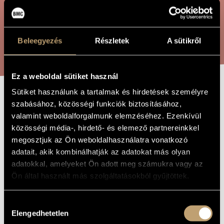
ÖSSZETETT KERESÉS
MŰVÉSZADATBÁZIS
ZENEMŰ-ADATBÁZIS
KERESÉS
Beleegyezés
Részletek
A sütikről
ZENEI KÖNYVTÁR, ONLINE KATALÓGUS
Ez a weboldal sütiket használ
Sütiket használunk a tartalmak és hirdetések személyre
FLAUTOCENTO
szabásához, közösségi funkciók biztosításához,
A MŰ CÍME
valamint weboldalforgalmunk elemzéséhez. Ezenkívül
közösségi média-, hirdető- és elemező partnereinkkel
Sugár Miklós
ZENESZERZŐ
megosztjuk az Ön weboldalhasználatra vonatkozó
adatait, akik kombinálhatják az adatokat más olyan
Flautocento
EREDETI /
adatokkal, amelyeket Ön adott meg számukra vagy az
MAGYAR CÍM
Ön által használt más szolgáltatásokból gyűjtöttek.
Flautocento
IDEGEN
NYELVŰ /
ANGOL CÍM
Hozzájárulás
1996
A MŰ
KELETKEZÉSI
Elengedhetetlen
kiválasztása
ÉVE