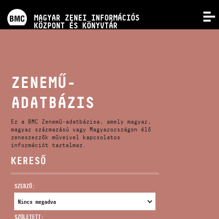
PROGRAMOK
MAGYAR ZENEI INFORMÁCIÓS
MENÜ
KÖZPONT ÉS KÖNYVTÁR
VERSENYEK
KÉPZÉSEK
ZENEMŰ-
ADATBÁZIS
KIADVÁNYOK
Ez a BMC Zenemű-adatbázisa, amely magyar,
RÓLUNK
magyar származású vagy Magyarországon élő
zeneszerzők műveivel kapcsolatos
információt tartalmaz.
KERESŐ
KAPCSOLAT
SZERZŐ:
VIDEÓ GALÉRIA
SZÜLETETT: