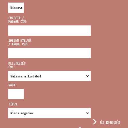
EREDETI /
MAGYAR CÍM:
CÍM
IDEGEN NYELVŰ
/ ANGOL CÍM:
EMAIL
infokozpont@bmc.hu
KELETKEZÉS
ÉVE:
TELEFON
VAGY:
NYITVA TARTÁS
TÍPUS:
ÚJ KERESÉS