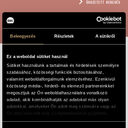
ÖSSZETETT KERESÉS
MŰVÉSZADATBÁZIS
ZENEMŰ-ADATBÁZIS
KERESÉS
ZENEI KÖNYVTÁR, ONLINE KATALÓGUS
Beleegyezés
Részletek
A sütikről
Ez a weboldal sütiket használ
Ó JÖJJ,
A MŰ CÍME
Sütiket használunk a tartalmak és hirdetések személyre
TEREMTŐ
szabásához, közösségi funkciók biztosításához,
SZENTLÉLEK
valamint weboldalforgalmunk elemzéséhez. Ezenkívül
közösségi média-, hirdető- és elemező partnereinkkel
megosztjuk az Ön weboldalhasználatra vonatkozó
Sulyok Imre
ZENESZERZŐ
adatait, akik kombinálhatják az adatokat más olyan
adatokkal, amelyeket Ön adott meg számukra vagy az
Ó JÖJJ, TEREMTŐ SZENTLÉLEK
EREDETI /
MAGYAR CÍM
Ön által használt más szolgáltatásokból gyűjtöttek.
COME, HOLY GHOST, OUR SOULS INSPIRE / VENI CREATOR
IDEGEN
SPIRITUS
NYELVŰ /
ANGOL CÍM