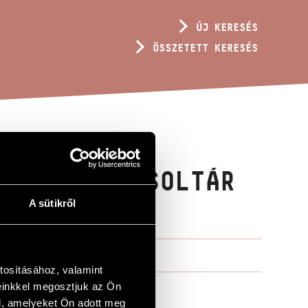
ÚJ KERESÉS
ÖSSZETETT KERESÉS
ALOM 46. ZSOLTÁR
A sütikről
tosításához, valamint
einkkel megosztjuk az Ön
l, amelyeket Ön adott meg