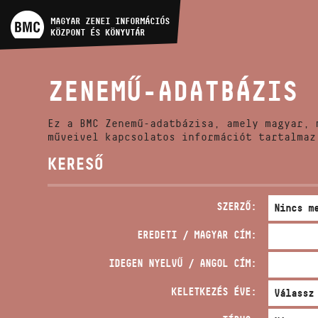
MŰVÉSZADATBÁZIS
MAGYAR ZENEI INFORMÁCIÓS
KÖZPONT ÉS KÖNYVTÁR
ZENEMŰ-ADATBÁZIS
ZENEMŰ-ADATBÁZIS
ZENEI KÖNYVTÁR, ONLINE
KATALÓGUS
Ez a BMC Zenemű-adatbázisa, amely magyar, 
műveivel kapcsolatos információt tartalmaz
KERESŐ
SZERZŐ:
EREDETI / MAGYAR CÍM:
IDEGEN NYELVŰ / ANGOL CÍM:
KELETKEZÉS ÉVE: