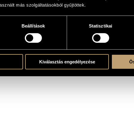
REFUGE AND STRENGTH Ps. 46 - for mixed choir
sznált más szolgáltatásokból gyűjtöttek.
wife
Beállítások
Statisztikai
(S-A-T-B)
Kiválasztás engedélyezése
Ös
ent