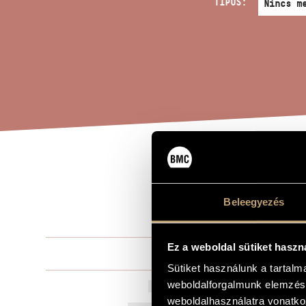
TÍPUS:
IST
A MŰ CÍME
- V
Beleegyezés
Ez a weboldal sütiket haszn
Sulyok Imre
ZENESZERZŐ
Sütiket használunk a tartal
weboldalforgalmunk elemzésé
ISTEN NÉKÜN
EREDETI / MAGYAR CÍM
weboldalhasználatra vonatko