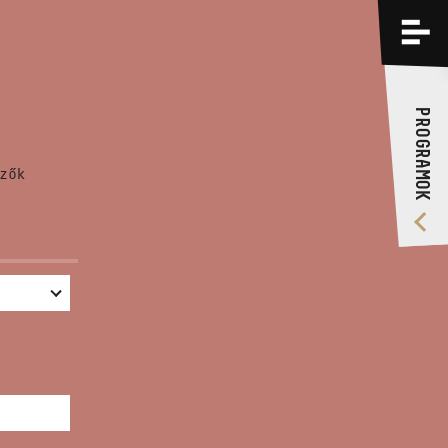
PROGRAMOK
KÉPZÉSEK
PROGRAMOK
RÓLUNK
zők
VIDEÓ GALÉRIA