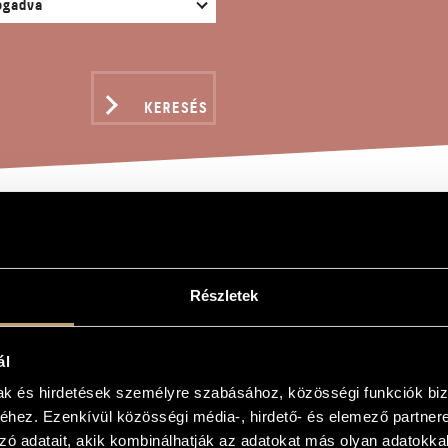
KERESÉS
EN NÉKÜNK ERŐ ÉS OLT
EGYESKARRA
Részletek
ál
mak és hirdetések személyre szabásához, közösségi funkciók biz
hez. Ezenkívül közösségi média-, hirdető- és elemező partner
K ERŐ ÉS OLTALOM 46. zsoltár - vegyeskarra
zó adatait, akik kombinálhatják az adatokat más olyan adatokka