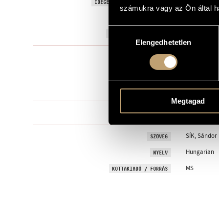
GOD IS OUR 
IDEGEN NYELVŰ / ANGOL CÍM
számukra vagy az Ön által ha
To my dear 
AJÁNLÁS
Hozzájárulás
1949
A MŰ KELETKEZÉSI ÉVE
Elengedhetetlen
kiválasztása
Vegyeskarra
TÍPUS
mixed choir 
ELŐADÓI APPARÁTUS
5 perc
IDŐTARTAM
Megtagad
One movem
TÉTELEK, RÉSZEK
SÍK, Sándor
SZÖVEG
Hungarian
NYELV
MS
KOTTAKIADÓ / FORRÁS