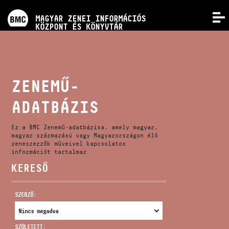
PROGRAMOK
MAGYAR ZENEI INFORMÁCIÓS
MENÜ
KÖZPONT ÉS KÖNYVTÁR
VERSENYEK
KÉPZÉSEK
ZENEMŰ-
ADATBÁZIS
KIADVÁNYOK
Ez a BMC Zenemű-adatbázisa, amely magyar,
RÓLUNK
magyar származású vagy Magyarországon élő
zeneszerzők műveivel kapcsolatos
információt tartalmaz.
KERESŐ
KAPCSOLAT
SZERZŐ:
VIDEÓ GALÉRIA
SZÜLETETT: