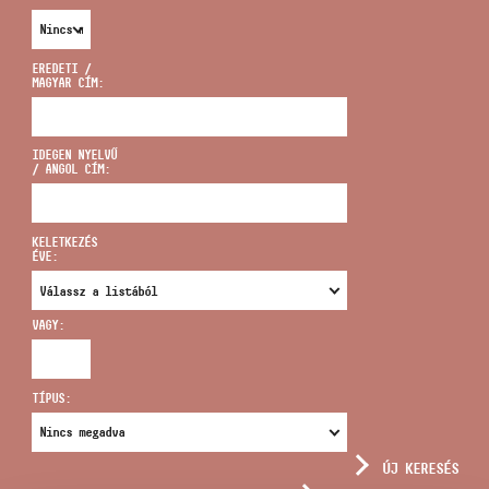
EREDETI /
MAGYAR CÍM:
CÍM
IDEGEN NYELVŰ
/ ANGOL CÍM:
EMAIL
infokozpont@bmc.hu
KELETKEZÉS
ÉVE:
TELEFON
VAGY:
NYITVA TARTÁS
TÍPUS:
ÚJ KERESÉS