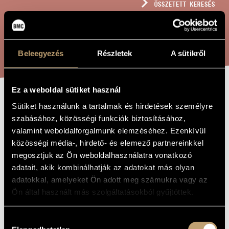
ÖSSZETETT KERESÉS
MŰVÉSZADATBÁZIS
ZENEMŰ-ADATBÁZIS
KERESÉS
ZENEI KÖNYVTÁR, ONLINE KATALÓGUS
Beleegyezés
Részletek
A sütikről
Ez a weboldal sütiket használ
SZENT, ÖRÖK
Sütiket használunk a tartalmak és hirdetések személyre
A MŰ CÍME
szabásához, közösségi funkciók biztosításához,
ISTEN
valamint weboldalforgalmunk elemzéséhez. Ezenkívül
közösségi média-, hirdető- és elemező partnereinkkel
megosztjuk az Ön weboldalhasználatra vonatkozó
Sulyok Imre
ZENESZERZŐ
adatait, akik kombinálhatják az adatokat más olyan
SZENT, ÖRÖK ISTEN
EREDETI /
adatokkal, amelyeket Ön adott meg számukra vagy az
MAGYAR CÍM
Ön által használt más szolgáltatásokból gyűjtöttek.
ALMIGHTY, ETERNAL GOD
IDEGEN
NYELVŰ /
ANGOL CÍM
Hozzájárulás
1961
A MŰ