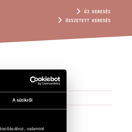
ÚJ KERESÉS
ÖSSZETETT KERESÉS
A sütikről
tosításához, valamint