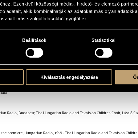
hez. Ezenkívül közösségi média-, hirdető- és elemező partner
zó adatait, akik kombinálhatják az adatokat más olyan adatokka
sznált más szolgáltatásokból gyűjtöttek.
ra
hoir
Beállítások
Statisztikai
n ül a sármány / The bunting is sitting on a golden branch
szélről / Little song about the wind
 volnék / If only I could be a tit
/ Bear Song
Kiválasztás engedélyezése
Ös
er / Mean Man
ndor
ian Radio, Budapest; The Hungarian Radio and Television Children Choir, László Cs
 the premiere, Hungarian Radio, 1959 - The Hungarian Radio and Television Childr