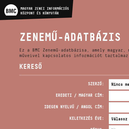
MŰVÉSZADATBÁZIS
MAGYAR ZENEI INFORMÁCIÓS
KÖZPONT ÉS KÖNYVTÁR
ZENEMŰ-ADATBÁZIS
ZENEMŰ-ADATBÁZIS
ZENEI KÖNYVTÁR, ONLINE
KATALÓGUS
Ez a BMC Zenemű-adatbázisa, amely magyar, 
műveivel kapcsolatos információt tartalmaz
KERESŐ
SZERZŐ:
EREDETI / MAGYAR CÍM:
IDEGEN NYELVŰ / ANGOL CÍM:
KELETKEZÉS ÉVE: