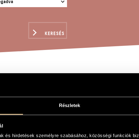
KERESÉS
KIS KÓRUSMŰ
nos
Részletek
smű
ál
horuses
mak és hirdetések személyre szabásához, közösségi funkciók biz
or verseire, gyermekkarra