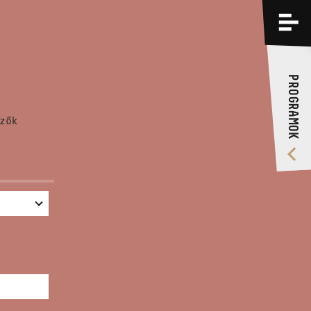
PROGRAMOK
KÉPZÉSEK
PROGRAMOK
RÓLUNK
zők
VIDEÓ GALÉRIA