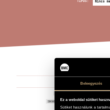
TÍPUS:
ÖT 
A MŰ CÍME
Decsényi Já
ZENESZERZŐ
Beleegyezés
Öt kis kóru
EREDETI / MAGYAR CÍM
Ez a weboldal sütiket haszn
Five Short C
IDEGEN NYELVŰ / ANGOL CÍM
Sütiket használunk a tartal
Weöres Sánd
ALCÍM