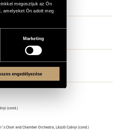
einkkel megosztjuk az Ön
l, amelyeket Ön adott meg
Marketing
szes engedélyezése
ányi (cond.)
en´s Choir and Chamber Orchestra, László Csányi (cond.)