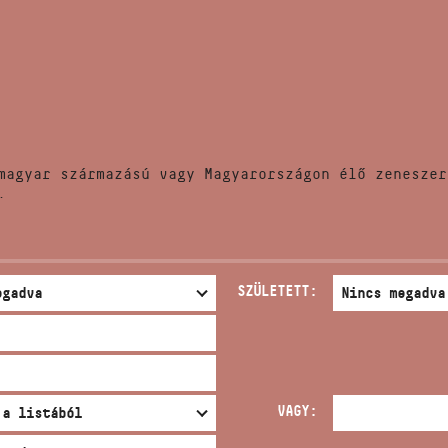
HÍREK
CÍM
VERSENYEK
EMAIL
infokozpont@bmc.hu
KIADVÁNYOK
TELEFON
magyar származású vagy Magyarországon élő zeneszer
KAPCSOLAT
.
NYITVA TARTÁS
SZÜLETETT:
VAGY: