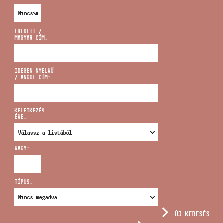
EREDETI /
MAGYAR CÍM:
CÍM
IDEGEN NYELVŰ
/ ANGOL CÍM:
EMAIL
infokozpont@bmc.hu
KELETKEZÉS
ÉVE:
TELEFON
VAGY:
NYITVA TARTÁS
TÍPUS:
ÚJ KERESÉS