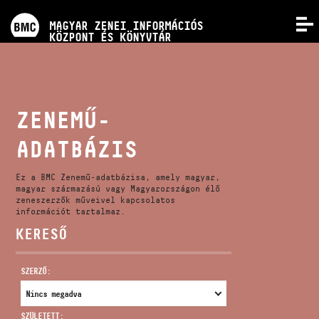
PROGRAMOK
MAGYAR ZENEI INFORMÁCIÓS
MENÜ
KÖZPONT ÉS KÖNYVTÁR
VERSENYEK
KÉPZÉSEK
ZENEMŰ-
ADATBÁZIS
KIADVÁNYOK
Ez a BMC Zenemű-adatbázisa, amely magyar,
RÓLUNK
magyar származású vagy Magyarországon élő
zeneszerzők műveivel kapcsolatos
információt tartalmaz.
KERESŐ
KAPCSOLAT
SZERZŐ:
VIDEÓ GALÉRIA
SZÜLETETT: