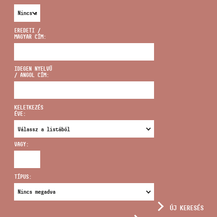
EREDETI /
MAGYAR CÍM:
CÍM
IDEGEN NYELVŰ
/ ANGOL CÍM:
EMAIL
infokozpont@bmc.hu
KELETKEZÉS
ÉVE:
TELEFON
VAGY:
NYITVA TARTÁS
TÍPUS:
ÚJ KERESÉS