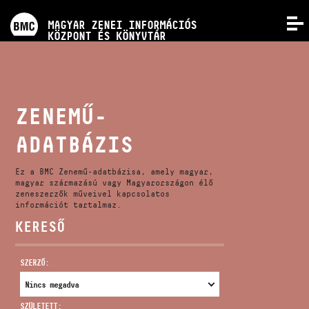
PROGRAMOK
MAGYAR ZENEI INFORMÁCIÓS
MENÜ
KÖZPONT ÉS KÖNYVTÁR
VERSENYEK
KÉPZÉSEK
ZENEMŰ-
ADATBÁZIS
KIADVÁNYOK
Ez a BMC Zenemű-adatbázisa, amely magyar,
RÓLUNK
magyar származású vagy Magyarországon élő
zeneszerzők műveivel kapcsolatos
információt tartalmaz.
KERESŐ
KAPCSOLAT
SZERZŐ:
VIDEÓ GALÉRIA
SZÜLETETT: