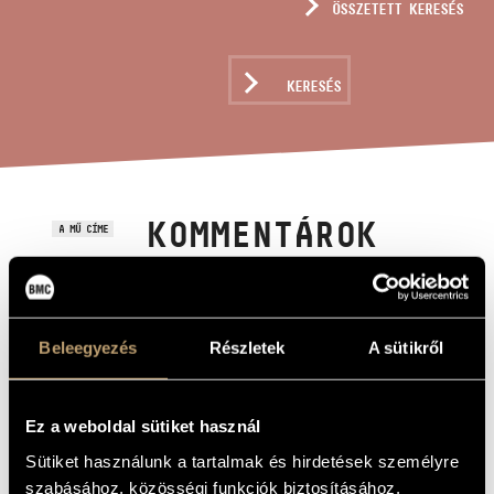
ÖSSZETETT KERESÉS
MŰVÉSZADATBÁZIS
ZENEMŰ-ADATBÁZIS
KERESÉS
ZENEI KÖNYVTÁR, ONLINE KATALÓGUS
KOMMENTÁROK
A MŰ CÍME
MARCUS
AURELIUSHOZ
Beleegyezés
Részletek
A sütikről
Decsényi János
ZENESZERZŐ
Kommentárok Marcus Aureliushoz
EREDETI /
Ez a weboldal sütiket használ
MAGYAR CÍM
Sütiket használunk a tartalmak és hirdetések személyre
Comments on Marc Aurel
IDEGEN
NYELVŰ /
szabásához, közösségi funkciók biztosításához,
ANGOL CÍM