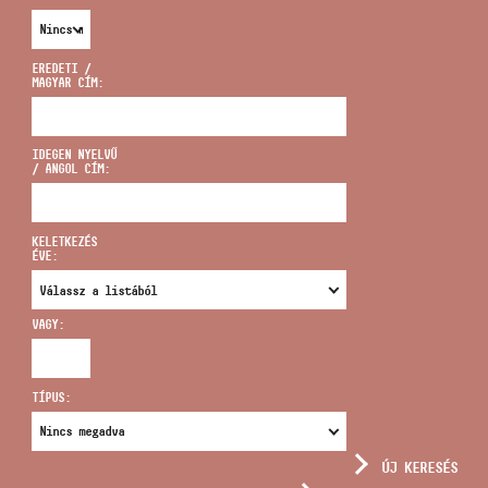
EREDETI /
MAGYAR CÍM:
CÍM
IDEGEN NYELVŰ
/ ANGOL CÍM:
EMAIL
infokozpont@bmc.hu
KELETKEZÉS
ÉVE:
TELEFON
VAGY:
NYITVA TARTÁS
TÍPUS:
ÚJ KERESÉS