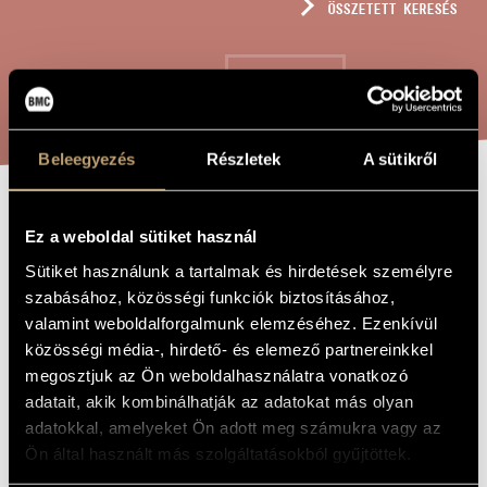
ÖSSZETETT KERESÉS
MŰVÉSZADATBÁZIS
ZENEMŰ-ADATBÁZIS
KERESÉS
ZENEI KÖNYVTÁR, ONLINE KATALÓGUS
Beleegyezés
Részletek
A sütikről
CONCERTO BOÉMO
A MŰ CÍME
Ez a weboldal sütiket használ
Sütiket használunk a tartalmak és hirdetések személyre
Decsényi János
szabásához, közösségi funkciók biztosításához,
ZENESZERZŐ
valamint weboldalforgalmunk elemzéséhez. Ezenkívül
Concerto boémo
EREDETI /
közösségi média-, hirdető- és elemező partnereinkkel
MAGYAR CÍM
megosztjuk az Ön weboldalhasználatra vonatkozó
Concerto boémo / Bohemian Concerto
IDEGEN
adatait, akik kombinálhatják az adatokat más olyan
NYELVŰ /
ANGOL CÍM
adatokkal, amelyeket Ön adott meg számukra vagy az
Szimfonikus zenekarra
ALCÍM
Ön által használt más szolgáltatásokból gyűjtöttek.
to the Czechoslovakian Radio Symphony Orchestra, Prague
AJÁNLÁS