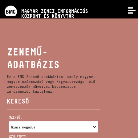
PROGRAMOK
MAGYAR ZENEI INFORMÁCIÓS
MENÜ
KÖZPONT ÉS KÖNYVTÁR
VERSENYEK
KÉPZÉSEK
ZENEMŰ-
ADATBÁZIS
KIADVÁNYOK
Ez a BMC Zenemű-adatbázisa, amely magyar,
RÓLUNK
magyar származású vagy Magyarországon élő
zeneszerzők műveivel kapcsolatos
információt tartalmaz.
KERESŐ
KAPCSOLAT
SZERZŐ:
VIDEÓ GALÉRIA
SZÜLETETT: