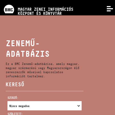
PROGRAMOK
MAGYAR ZENEI INFORMÁCIÓS
MENÜ
KÖZPONT ÉS KÖNYVTÁR
VERSENYEK
KÉPZÉSEK
ZENEMŰ-
ADATBÁZIS
KIADVÁNYOK
Ez a BMC Zenemű-adatbázisa, amely magyar,
RÓLUNK
magyar származású vagy Magyarországon élő
zeneszerzők műveivel kapcsolatos
információt tartalmaz.
KERESŐ
KAPCSOLAT
SZERZŐ:
VIDEÓ GALÉRIA
SZÜLETETT: