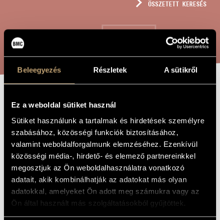
ÖSSZETETT KERESÉS
MŰVÉSZADATBÁZIS
ZENEMŰ-ADATBÁZIS
KERESÉS
ZENEI KÖNYVTÁR, ONLINE KATALÓGUS
Beleegyezés
Részletek
A sütikről
AZ ORR
A MŰ CÍME
Ez a weboldal sütiket használ
Sütiket használunk a tartalmak és hirdetések személyre
szabásához, közösségi funkciók biztosításához,
Decsényi János
ZENESZERZŐ
valamint weboldalforgalmunk elemzéséhez. Ezenkívül
Az orr
EREDETI /
közösségi média-, hirdető- és elemező partnereinkkel
MAGYAR CÍM
megosztjuk az Ön weboldalhasználatra vonatkozó
The Nose
IDEGEN
adatait, akik kombinálhatják az adatokat más olyan
NYELVŰ /
ANGOL CÍM
adatokkal, amelyeket Ön adott meg számukra vagy az
Beszélőre, kamaraegyüttesre és hangszalagra
ALCÍM
Ön által használt más szolgáltatásokból gyűjtöttek.
1979
A MŰ