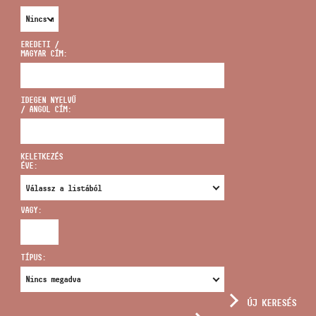
EREDETI /
MAGYAR CÍM:
CÍM
IDEGEN NYELVŰ
/ ANGOL CÍM:
EMAIL
infokozpont@bmc.hu
KELETKEZÉS
ÉVE:
TELEFON
VAGY:
NYITVA TARTÁS
TÍPUS:
ÚJ KERESÉS