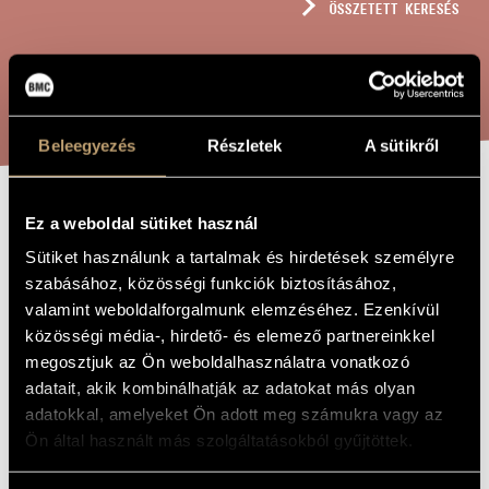
ÖSSZETETT KERESÉS
MŰVÉSZADATBÁZIS
ZENEMŰ-ADATBÁZIS
KERESÉS
ZENEI KÖNYVTÁR, ONLINE KATALÓGUS
Beleegyezés
Részletek
A sütikről
REPLICHE NO. 3
Ez a weboldal sütiket használ
A MŰ CÍME
Sütiket használunk a tartalmak és hirdetések személyre
szabásához, közösségi funkciók biztosításához,
Kocsár Miklós
ZENESZERZŐ
valamint weboldalforgalmunk elemzéséhez. Ezenkívül
közösségi média-, hirdető- és elemező partnereinkkel
Repliche No. 3
EREDETI /
MAGYAR CÍM
megosztjuk az Ön weboldalhasználatra vonatkozó
Repliche No. 3
adatait, akik kombinálhatják az adatokat más olyan
IDEGEN
NYELVŰ /
adatokkal, amelyeket Ön adott meg számukra vagy az
ANGOL CÍM
Ön által használt más szolgáltatásokból gyűjtöttek.
Márta Fábián
AJÁNLÁS
1981
A MŰ