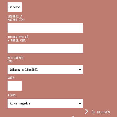
EREDETI /
MAGYAR CÍM:
CÍM
IDEGEN NYELVŰ
/ ANGOL CÍM:
EMAIL
infokozpont@bmc.hu
KELETKEZÉS
ÉVE:
TELEFON
VAGY:
NYITVA TARTÁS
TÍPUS:
ÚJ KERESÉS