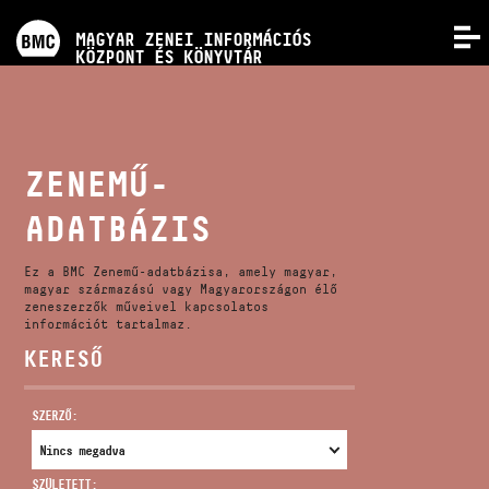
PROGRAMOK
MAGYAR ZENEI INFORMÁCIÓS
MENÜ
KÖZPONT ÉS KÖNYVTÁR
VERSENYEK
KÉPZÉSEK
ZENEMŰ-
ADATBÁZIS
KIADVÁNYOK
Ez a BMC Zenemű-adatbázisa, amely magyar,
RÓLUNK
magyar származású vagy Magyarországon élő
zeneszerzők műveivel kapcsolatos
információt tartalmaz.
KERESŐ
KAPCSOLAT
SZERZŐ:
VIDEÓ GALÉRIA
SZÜLETETT: