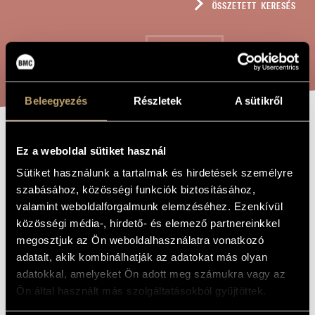
ÖSSZETETT KERESÉS
MŰVÉSZADATBÁZIS
ZENEMŰ-ADATBÁZIS
KERESÉS
ZENEI KÖNYVTÁR, ONLINE KATALÓGUS
Beleegyezés
Részletek
A sütikről
SUITE PER
A MŰ CÍME
Ez a weboldal sütiket használ
TROMBONI
Sütiket használunk a tartalmak és hirdetések személyre
szabásához, közösségi funkciók biztosításához,
valamint weboldalforgalmunk elemzéséhez. Ezenkívül
Kocsár Miklós
ZENESZERZŐ
közösségi média-, hirdető- és elemező partnereinkkel
megosztjuk az Ön weboldalhasználatra vonatkozó
Suite per tromboni
EREDETI /
MAGYAR CÍM
adatait, akik kombinálhatják az adatokat más olyan
Suite for three trombones
IDEGEN
adatokkal, amelyeket Ön adott meg számukra vagy az
NYELVŰ /
Ön által használt más szolgáltatásokból gyűjtöttek.
ANGOL CÍM
Pál Makovecz
AJÁNLÁS