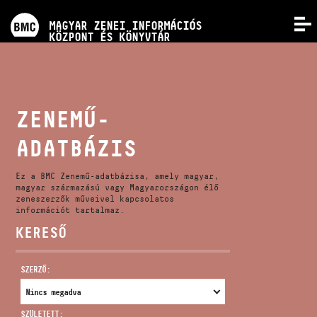
PROGRAMOK
MAGYAR ZENEI INFORMÁCIÓS
MENÜ
KÖZPONT ÉS KÖNYVTÁR
VERSENYEK
KÉPZÉSEK
ZENEMŰ-
ADATBÁZIS
KIADVÁNYOK
Ez a BMC Zenemű-adatbázisa, amely magyar,
RÓLUNK
magyar származású vagy Magyarországon élő
zeneszerzők műveivel kapcsolatos
információt tartalmaz.
KERESŐ
KAPCSOLAT
SZERZŐ:
VIDEÓ GALÉRIA
SZÜLETETT: