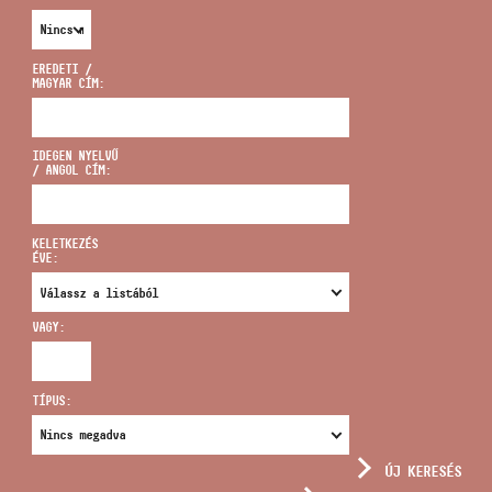
EREDETI /
MAGYAR CÍM:
CÍM
IDEGEN NYELVŰ
/ ANGOL CÍM:
EMAIL
infokozpont@bmc.hu
KELETKEZÉS
ÉVE:
TELEFON
VAGY:
NYITVA TARTÁS
TÍPUS:
ÚJ KERESÉS