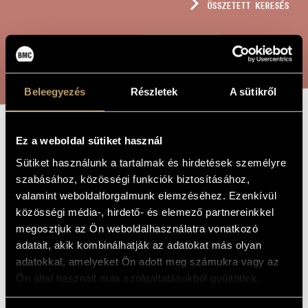
ÖSSZETETT KERESÉS
MŰVÉSZADATBÁZIS
ZENEMŰ-ADATBÁZIS
KERESÉS
ZENEI KÖNYVTÁR, ONLINE KATALÓGUS
Beleegyezés
Részletek
A sütikről
ELHAGYOTT
Ez a weboldal sütiket használ
A MŰ CÍME
ÖSVÉNY A KÖDÖS
Sütiket használunk a tartalmak és hirdetések személyre
szabásához, közösségi funkciók biztosításához,
MESSZESÉG FELÉ
valamint weboldalforgalmunk elemzéséhez. Ezenkívül
közösségi média-, hirdető- és elemező partnereinkkel
megosztjuk az Ön weboldalhasználatra vonatkozó
Dukay Barnabás
ZENESZERZŐ
adatait, akik kombinálhatják az adatokat más olyan
Elhagyott ösvény a ködös messzeség felé
adatokkal, amelyeket Ön adott meg számukra vagy az
EREDETI /
MAGYAR CÍM
Ön által használt más szolgáltatásokból gyűjtöttek.
Abandoned Path Toward the Misty Distance
IDEGEN
NYELVŰ /
ANGOL CÍM