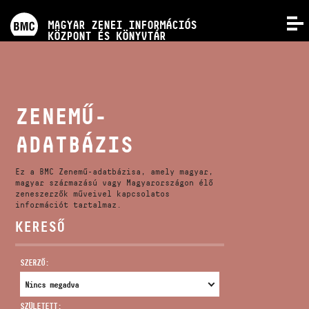
PROGRAMOK
MAGYAR ZENEI INFORMÁCIÓS
MENÜ
KÖZPONT ÉS KÖNYVTÁR
VERSENYEK
KÉPZÉSEK
ZENEMŰ-
ADATBÁZIS
KIADVÁNYOK
Ez a BMC Zenemű-adatbázisa, amely magyar,
RÓLUNK
magyar származású vagy Magyarországon élő
zeneszerzők műveivel kapcsolatos
információt tartalmaz.
KERESŐ
KAPCSOLAT
SZERZŐ:
VIDEÓ GALÉRIA
SZÜLETETT: