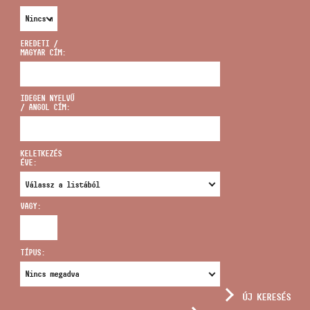
EREDETI /
MAGYAR CÍM:
CÍM
IDEGEN NYELVŰ
/ ANGOL CÍM:
EMAIL
infokozpont@bmc.hu
KELETKEZÉS
ÉVE:
TELEFON
VAGY:
NYITVA TARTÁS
TÍPUS:
ÚJ KERESÉS