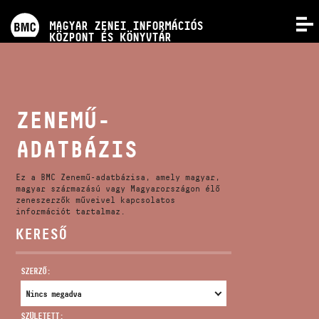
PROGRAMOK
MAGYAR ZENEI INFORMÁCIÓS
MENÜ
KÖZPONT ÉS KÖNYVTÁR
VERSENYEK
KÉPZÉSEK
ZENEMŰ-
ADATBÁZIS
KIADVÁNYOK
Ez a BMC Zenemű-adatbázisa, amely magyar,
RÓLUNK
magyar származású vagy Magyarországon élő
zeneszerzők műveivel kapcsolatos
információt tartalmaz.
KERESŐ
KAPCSOLAT
SZERZŐ:
VIDEÓ GALÉRIA
SZÜLETETT: