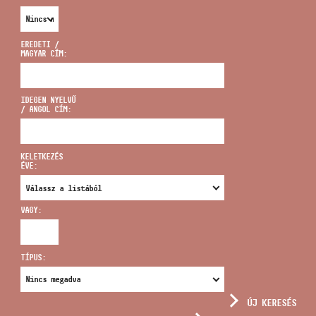
EREDETI /
MAGYAR CÍM:
CÍM
IDEGEN NYELVŰ
/ ANGOL CÍM:
EMAIL
infokozpont@bmc.hu
KELETKEZÉS
ÉVE:
TELEFON
VAGY:
NYITVA TARTÁS
TÍPUS:
ÚJ KERESÉS