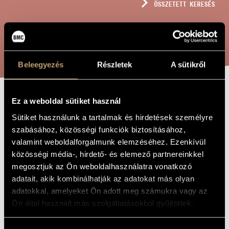
ÖSSZETETT KERESÉS
MŰVÉSZADATBÁZIS
ZENEMŰ-ADATBÁZIS
KERESÉS
ZENEI KÖNYVTÁR, ONLINE KATALÓGUS
Beleegyezés
Részletek
A sütikről
Ez a weboldal sütiket használ
"AMÍG"
A MŰ CÍME
Sütiket használunk a tartalmak és hirdetések személyre
szabásához, közösségi funkciók biztosításához,
Decsényi János
ZENESZERZŐ
valamint weboldalforgalmunk elemzéséhez. Ezenkívül
közösségi média-, hirdető- és elemező partnereinkkel
"amíg"
EREDETI /
megosztjuk az Ön weboldalhasználatra vonatkozó
MAGYAR CÍM
adatait, akik kombinálhatják az adatokat más olyan
"until"
IDEGEN
NYELVŰ /
adatokkal, amelyeket Ön adott meg számukra vagy az
ANGOL CÍM
Ön által használt más szolgáltatásokból gyűjtöttek.
Nőihangra, férfihangra és zongora négykezesre - egy popdal
ALCÍM
szövegére
2016
A MŰ