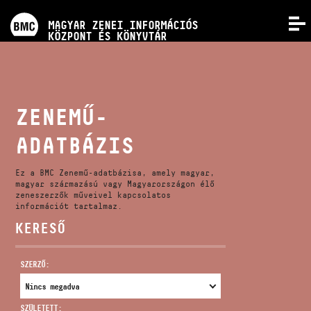
PROGRAMOK
MAGYAR ZENEI INFORMÁCIÓS
MENÜ
KÖZPONT ÉS KÖNYVTÁR
VERSENYEK
KÉPZÉSEK
ZENEMŰ-
ADATBÁZIS
KIADVÁNYOK
Ez a BMC Zenemű-adatbázisa, amely magyar,
RÓLUNK
magyar származású vagy Magyarországon élő
zeneszerzők műveivel kapcsolatos
információt tartalmaz.
KERESŐ
KAPCSOLAT
SZERZŐ:
VIDEÓ GALÉRIA
SZÜLETETT: