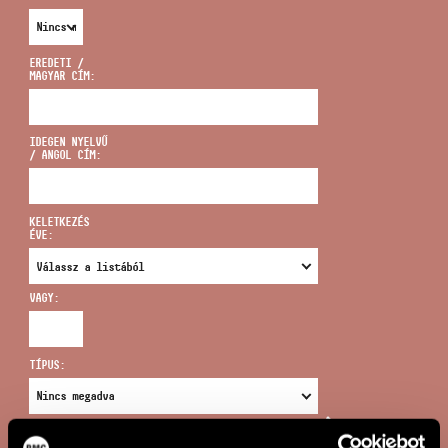
EREDETI /
MAGYAR CÍM:
CÍM
IDEGEN NYELVŰ
/ ANGOL CÍM:
EMAIL
infokozpont@bmc.hu
KELETKEZÉS
ÉVE:
TELEFON
VAGY:
NYITVA TARTÁS
TÍPUS:
ÚJ KERESÉS