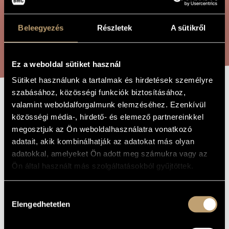
ÖSSZETETT KERESÉS
MŰVÉSZADATBÁZIS
Beleegyezés
Részletek
A sütikről
ZENEMŰ-ADATBÁZIS
KERESÉS
ZENEI KÖNYVTÁR, ONLINE KATALÓGUS
Ez a weboldal sütiket használ
Sütiket használunk a tartalmak és hirdetések személyre
szabásához, közösségi funkciók biztosításához,
KÉT KANTÁTA
valamint weboldalforgalmunk elemzéséhez. Ezenkívül
A MŰ CÍME
közösségi média-, hirdető- és elemező partnereinkkel
megosztjuk az Ön weboldalhasználatra vonatkozó
Barta Gergely
ZENESZERZŐ
adatait, akik kombinálhatják az adatokat más olyan
adatokkal, amelyeket Ön adott meg számukra vagy az
Két kantáta
EREDETI /
Ön által használt más szolgáltatásokból gyűjtöttek.
MAGYAR CÍM
Two Cantatas
IDEGEN
NYELVŰ /
Hozzájárulás
ANGOL CÍM
Elengedhetetlen
kiválasztása
Vegyeskarra, énekes szólistákra, furulyára és orgonára
ALCÍM
2023
A MŰ