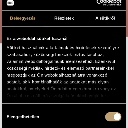
ÖSSZETETT KERESÉS
MŰVÉSZADATBÁZIS
ZENEMŰ-ADATBÁZIS
Beleegyezés
Részletek
A sütikről
KERESÉS
ZENEI KÖNYVTÁR, ONLINE KATALÓGUS
Ez a weboldal sütiket használ
Sütiket használunk a tartalmak és hirdetések személyre
szabásához, közösségi funkciók biztosításához,
TERTIUS LIBER
A MŰ CÍME
valamint weboldalforgalmunk elemzéséhez. Ezenkívül
ORGANI
közösségi média-, hirdető- és elemező partnereinkkel
megosztjuk az Ön weboldalhasználatra vonatkozó
adatait, akik kombinálhatják az adatokat más olyan
Barta Gergely
ZENESZERZŐ
adatokkal, amelyeket Ön adott meg számukra vagy az
Ön által használt más szolgáltatásokból gyűjtöttek.
Tertius liber organi
EREDETI /
MAGYAR CÍM
Tertius liber organi
Hozzájárulás
IDEGEN
NYELVŰ /
Elengedhetetlen
kiválasztása
ANGOL CÍM
Orgonára
ALCÍM