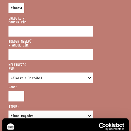
EREDETI /
MAGYAR CÍM:
CÍM
IDEGEN NYELVŰ
/ ANGOL CÍM:
EMAIL
infokozpont@bmc.hu
KELETKEZÉS
ÉVE:
TELEFON
VAGY:
NYITVA TARTÁS
TÍPUS:
ÚJ KERESÉS