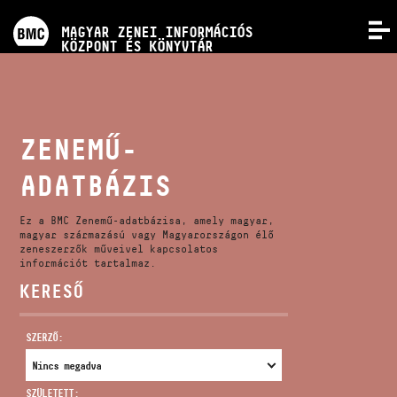
PROGRAMOK
MAGYAR ZENEI INFORMÁCIÓS
MENÜ
KÖZPONT ÉS KÖNYVTÁR
VERSENYEK
KÉPZÉSEK
ZENEMŰ-
ADATBÁZIS
KIADVÁNYOK
Ez a BMC Zenemű-adatbázisa, amely magyar,
RÓLUNK
magyar származású vagy Magyarországon élő
zeneszerzők műveivel kapcsolatos
információt tartalmaz.
KERESŐ
KAPCSOLAT
SZERZŐ:
VIDEÓ GALÉRIA
SZÜLETETT: