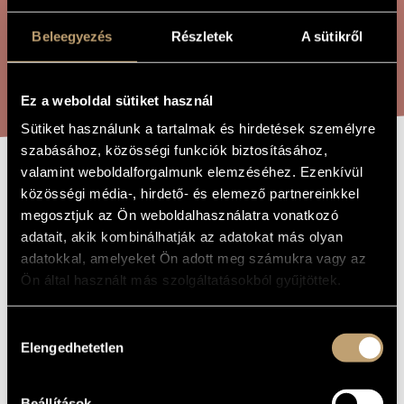
ÖSSZETETT KERESÉS
MŰVÉSZADATBÁZIS
Beleegyezés
Részletek
A sütikről
ZENEMŰ-ADATBÁZIS
KERESÉS
ZENEI KÖNYVTÁR, ONLINE KATALÓGUS
Ez a weboldal sütiket használ
Sütiket használunk a tartalmak és hirdetések személyre
szabásához, közösségi funkciók biztosításához,
valamint weboldalforgalmunk elemzéséhez. Ezenkívül
GONDOLATÁTVITEL
A MŰ CÍME
közösségi média-, hirdető- és elemező partnereinkkel
megosztjuk az Ön weboldalhasználatra vonatkozó
adatait, akik kombinálhatják az adatokat más olyan
Durkó Péter
ZENESZERZŐ
adatokkal, amelyeket Ön adott meg számukra vagy az
Ön által használt más szolgáltatásokból gyűjtöttek.
Gondolatátvitel
EREDETI /
MAGYAR CÍM
Mind Transfer
IDEGEN
Hozzájárulás
NYELVŰ /
ANGOL CÍM
Elengedhetetlen
kiválasztása
Szaxofonra és zongorára
ALCÍM
Kamarazene
TÍPUS
Beállítások