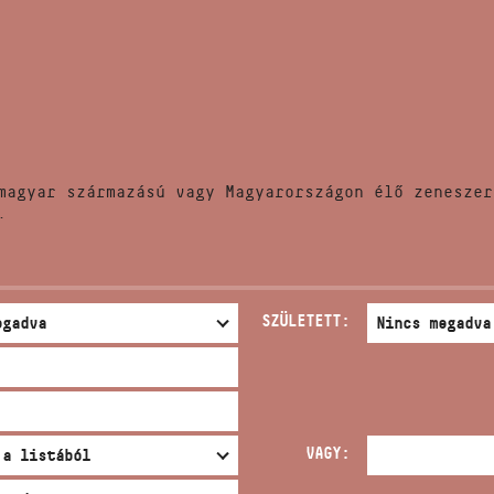
HÍREK
CÍM
VERSENYEK
EMAIL
infokozpont@bmc.hu
KIADVÁNYOK
TELEFON
magyar származású vagy Magyarországon élő zeneszer
KAPCSOLAT
.
NYITVA TARTÁS
SZÜLETETT:
VAGY: