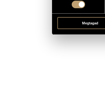
Kamarazene
TÍPUS
chamber orc
ELŐADÓI APPARÁTUS
12 November 
BEMUTATÓ
Megtagad
MS
KOTTAKIADÓ / FORRÁS