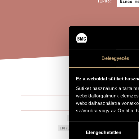
TÍPUS:
Beleegyezés
CON
Ez a weboldal sütiket haszn
A MŰ CÍME
Sütiket használunk a tartal
weboldalforgalmunk elemzésé
Legány Déne
weboldalhasználatra vonatko
ZENESZERZŐ
számukra vagy az Ön által ha
Concert Pre
EREDETI / MAGYAR CÍM
Hozzájárulás
Concert Pre
IDEGEN NYELVŰ / ANGOL CÍM
Elengedhetetlen
kiválasztása
Kamarazene
ALCÍM