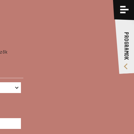
PROGRAMOK
KÉPZÉSEK
PROGRAMOK
RÓLUNK
zők
VIDEÓ GALÉRIA