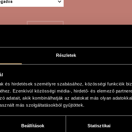
KERESÉS
Részletek
CERT PRELUDE
ál
mak és hirdetések személyre szabásához, közösségi funkciók biz
hez. Ezenkívül közösségi média-, hirdető- és elemező partner
s
zó adatait, akik kombinálhatják az adatokat más olyan adatokka
sznált más szolgáltatásokból gyűjtöttek.
lude
lude
Beállítások
Statisztikai
karra