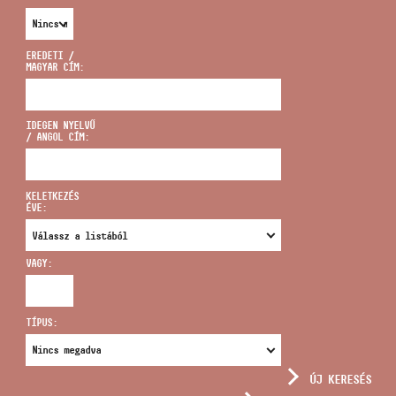
EREDETI /
MAGYAR CÍM:
CÍM
IDEGEN NYELVŰ
/ ANGOL CÍM:
EMAIL
infokozpont@bmc.hu
KELETKEZÉS
ÉVE:
TELEFON
VAGY:
NYITVA TARTÁS
TÍPUS:
ÚJ KERESÉS