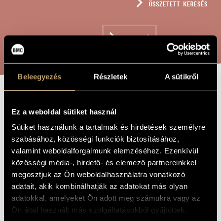
ÖSSZETETT KERESÉS
MŰVÉSZADATBÁZIS
ZENEMŰ-ADATBÁZIS
KERESÉS
ZENEI KÖNYVTÁR, ONLINE KATALÓGUS
Beleegyezés
Részletek
A sütikről
SZOROS A KAPU
A MŰ CÍME
Ez a weboldal sütiket használ
ÉS KESKENY AZ
Sütiket használunk a tartalmak és hirdetések személyre
ÚT – VÁNDORLÁS
szabásához, közösségi funkciók biztosításához,
A LEGMAGASABB
valamint weboldalforgalmunk elemzéséhez. Ezenkívül
közösségi média-, hirdető- és elemező partnereinkkel
IGAZSÁGHOZ,
megosztjuk az Ön weboldalhasználatra vonatkozó
RICERCAR
adatait, akik kombinálhatják az adatokat más olyan
adatokkal, amelyeket Ön adott meg számukra vagy az
Ön által használt más szolgáltatásokból gyűjtöttek.
Dukay Barnabás
ZENESZERZŐ