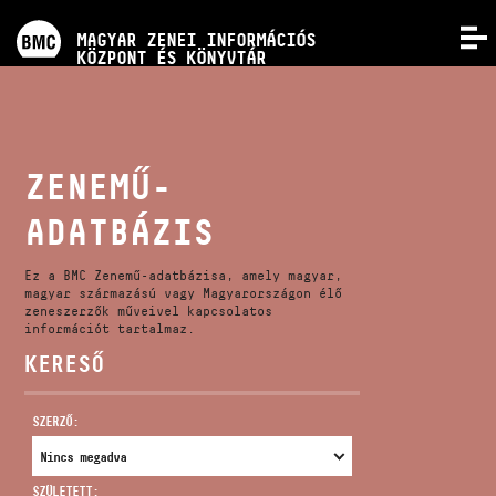
PROGRAMOK
MAGYAR ZENEI INFORMÁCIÓS
MENÜ
KÖZPONT ÉS KÖNYVTÁR
VERSENYEK
KÉPZÉSEK
ZENEMŰ-
ADATBÁZIS
KIADVÁNYOK
Ez a BMC Zenemű-adatbázisa, amely magyar,
RÓLUNK
magyar származású vagy Magyarországon élő
zeneszerzők műveivel kapcsolatos
információt tartalmaz.
KERESŐ
KAPCSOLAT
SZERZŐ:
VIDEÓ GALÉRIA
SZÜLETETT: