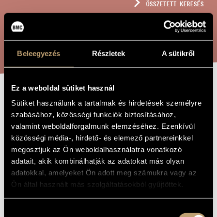
ÖSSZETETT KERESÉS
MŰVÉSZADATBÁZIS
ZENEMŰ-ADATBÁZIS
KERESÉS
ZENEI KÖNYVTÁR, ONLINE KATALÓGUS
Beleegyezés
Részletek
A sütikről
Ez a weboldal sütiket használ
HÁLA ÉS
A MŰ CÍME
Sütiket használunk a tartalmak és hirdetések személyre
SZERETET
szabásához, közösségi funkciók biztosításához,
valamint weboldalforgalmunk elemzéséhez. Ezenkívül
közösségi média-, hirdető- és elemező partnereinkkel
Dukay Barnabás
ZENESZERZŐ
megosztjuk az Ön weboldalhasználatra vonatkozó
adatait, akik kombinálhatják az adatokat más olyan
Hála és szeretet
EREDETI /
adatokkal, amelyeket Ön adott meg számukra vagy az
MAGYAR CÍM
Ön által használt más szolgáltatásokból gyűjtöttek.
Gratitude and Love
IDEGEN
NYELVŰ /
ANGOL CÍM
Hozzájárulás
Zongorára
ALCÍM