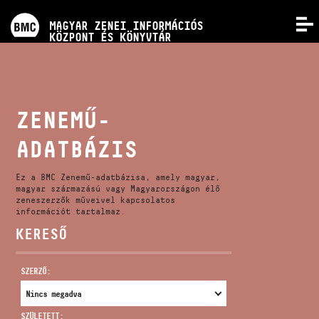
PROGRAMOK
MAGYAR ZENEI INFORMÁCIÓS
MENÜ
KÖZPONT ÉS KÖNYVTÁR
VERSENYEK
KÉPZÉSEK
ZENEMŰ-
ADATBÁZIS
KIADVÁNYOK
Ez a BMC Zenemű-adatbázisa, amely magyar,
RÓLUNK
magyar származású vagy Magyarországon élő
zeneszerzők műveivel kapcsolatos
információt tartalmaz.
KERESŐ
KAPCSOLAT
SZERZŐ:
VIDEÓ GALÉRIA
SZÜLETETT: