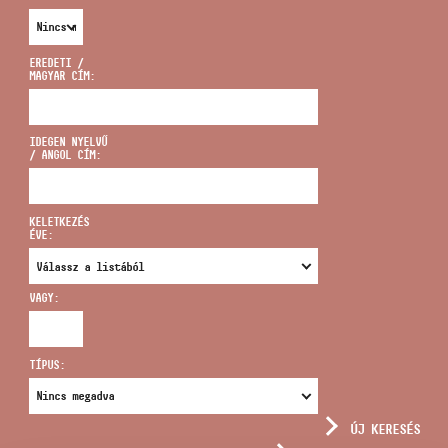
EREDETI /
MAGYAR CÍM:
CÍM
IDEGEN NYELVŰ
/ ANGOL CÍM:
EMAIL
infokozpont@bmc.hu
KELETKEZÉS
ÉVE:
TELEFON
VAGY:
NYITVA TARTÁS
TÍPUS:
ÚJ KERESÉS