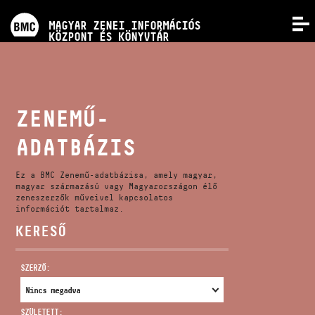
PROGRAMOK
MAGYAR ZENEI INFORMÁCIÓS
MENÜ
KÖZPONT ÉS KÖNYVTÁR
VERSENYEK
KÉPZÉSEK
ZENEMŰ-
ADATBÁZIS
KIADVÁNYOK
Ez a BMC Zenemű-adatbázisa, amely magyar,
RÓLUNK
magyar származású vagy Magyarországon élő
zeneszerzők műveivel kapcsolatos
információt tartalmaz.
KERESŐ
KAPCSOLAT
SZERZŐ:
VIDEÓ GALÉRIA
SZÜLETETT: