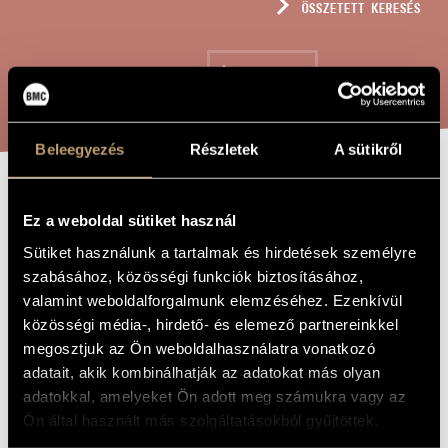
ÖSSZETETT KERESÉS
MŰVÉSZADATBÁZIS
ZENEMŰ-ADATBÁZIS
KERESÉS
ZENEI KÖNYVTÁR, ONLINE KATALÓGUS
Beleegyezés
Részletek
A sütikről
COMPASS
A MŰ CÍME
Ez a weboldal sütiket használ
Sütiket használunk a tartalmak és hirdetések személyre
Horváth Balázs
ZENESZERZŐ
szabásához, közösségi funkciók biztosításához,
valamint weboldalforgalmunk elemzéséhez. Ezenkívül
Compass
EREDETI /
közösségi média-, hirdető- és elemező partnereinkkel
MAGYAR CÍM
megosztjuk az Ön weboldalhasználatra vonatkozó
Compass
IDEGEN
NYELVŰ /
adatait, akik kombinálhatják az adatokat más olyan
ANGOL CÍM
adatokkal, amelyeket Ön adott meg számukra vagy az
Csellóra és 2 ütőhangszeresre
ALCÍM
Ön által használt más szolgáltatásokból gyűjtöttek.
2024
A MŰ