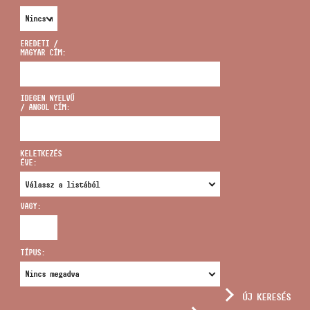
EREDETI /
MAGYAR CÍM:
CÍM
IDEGEN NYELVŰ
/ ANGOL CÍM:
EMAIL
infokozpont@bmc.hu
KELETKEZÉS
ÉVE:
TELEFON
VAGY:
NYITVA TARTÁS
TÍPUS:
ÚJ KERESÉS