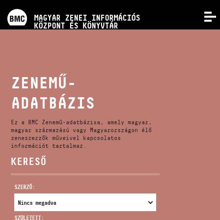
PROGRAMOK
MAGYAR ZENEI INFORMÁCIÓS
MENÜ
KÖZPONT ÉS KÖNYVTÁR
VERSENYEK
KÉPZÉSEK
ZENEMŰ-
ADATBÁZIS
KIADVÁNYOK
Ez a BMC Zenemű-adatbázisa, amely magyar,
RÓLUNK
magyar származású vagy Magyarországon élő
zeneszerzők műveivel kapcsolatos
információt tartalmaz.
KERESŐ
KAPCSOLAT
SZERZŐ:
VIDEÓ GALÉRIA
SZÜLETETT: