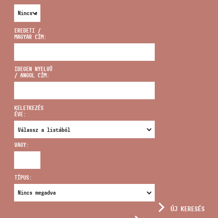
EREDETI /
MAGYAR CÍM:
CÍM
IDEGEN NYELVŰ
/ ANGOL CÍM:
EMAIL
infokozpont@bmc.hu
KELETKEZÉS
ÉVE:
TELEFON
VAGY:
NYITVA TARTÁS
TÍPUS:
ÚJ KERESÉS