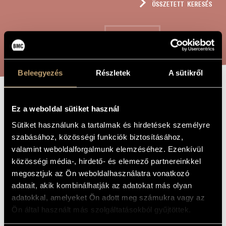
ÖSSZETETT KERESÉS
MŰVÉSZADATBÁZIS
ZENEMŰ-ADATBÁZIS
KERESÉS
ZENEI KÖNYVTÁR, ONLINE KATALÓGUS
Beleegyezés
Részletek
A sütikről
NON DITE MAI
A MŰ CÍME
Ez a weboldal sütiket használ
(IN MEMORIAM
Sütiket használunk a tartalmak és hirdetések személyre
VALENTIN
szabásához, közösségi funkciók biztosításához,
valamint weboldalforgalmunk elemzéséhez. Ezenkívül
BAKFARK)
közösségi média-, hirdető- és elemező partnereinkkel
megosztjuk az Ön weboldalhasználatra vonatkozó
adatait, akik kombinálhatják az adatokat más olyan
Horváth Bálint
ZENESZERZŐ
adatokkal, amelyeket Ön adott meg számukra vagy az
Non dite mai (In memoriam Valentin Bakfark)
EREDETI /
Ön által használt más szolgáltatásokból gyűjtöttek.
MAGYAR CÍM