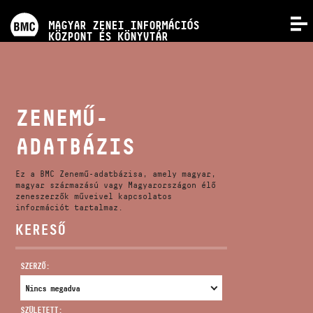
PROGRAMOK
MAGYAR ZENEI INFORMÁCIÓS
MENÜ
KÖZPONT ÉS KÖNYVTÁR
VERSENYEK
KÉPZÉSEK
ZENEMŰ-
ADATBÁZIS
KIADVÁNYOK
Ez a BMC Zenemű-adatbázisa, amely magyar,
RÓLUNK
magyar származású vagy Magyarországon élő
zeneszerzők műveivel kapcsolatos
információt tartalmaz.
KERESŐ
KAPCSOLAT
SZERZŐ:
VIDEÓ GALÉRIA
SZÜLETETT: