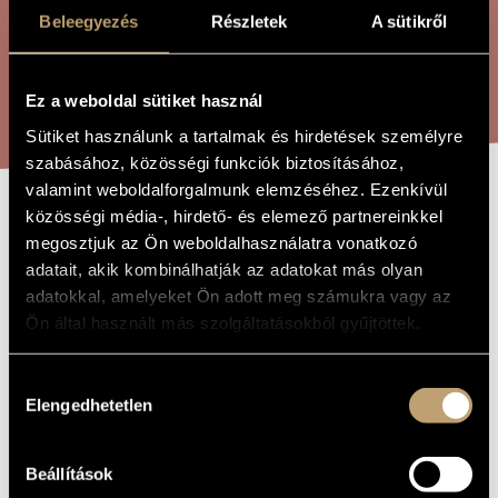
ÖSSZETETT KERESÉS
MŰVÉSZADATBÁZIS
Beleegyezés
Részletek
A sütikről
ZENEMŰ-ADATBÁZIS
KERESÉS
Ez a weboldal sütiket használ
ZENEI KÖNYVTÁR, ONLINE KATALÓGUS
Sütiket használunk a tartalmak és hirdetések személyre
szabásához, közösségi funkciók biztosításához,
valamint weboldalforgalmunk elemzéséhez. Ezenkívül
közösségi média-, hirdető- és elemező partnereinkkel
NYUGI, ROHANOK
A MŰ CÍME
megosztjuk az Ön weboldalhasználatra vonatkozó
adatait, akik kombinálhatják az adatokat más olyan
adatokkal, amelyeket Ön adott meg számukra vagy az
Dobri Dániel
ZENESZERZŐ
Ön által használt más szolgáltatásokból gyűjtöttek.
Nyugi, rohanok
EREDETI /
MAGYAR CÍM
Hozzájárulás
Norbi´s Rent
IDEGEN
Elengedhetetlen
kiválasztása
NYELVŰ /
ANGOL CÍM
2017
A MŰ
KELETKEZÉSI
Beállítások
ÉVE