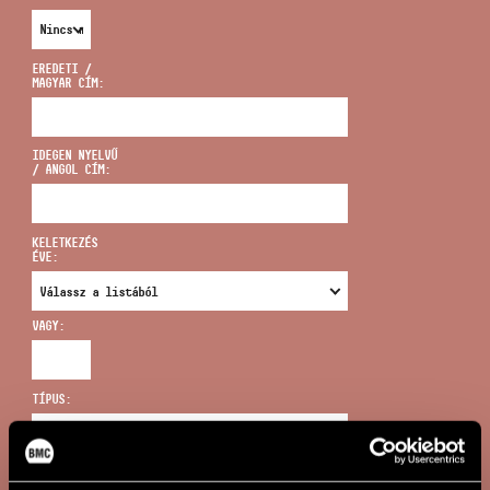
EREDETI /
MAGYAR CÍM:
CÍM
IDEGEN NYELVŰ
/ ANGOL CÍM:
EMAIL
infokozpont@bmc.hu
KELETKEZÉS
ÉVE:
TELEFON
VAGY:
NYITVA TARTÁS
TÍPUS:
ÚJ KERESÉS