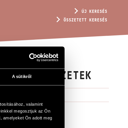
ÚJ KERESÉS
ÖSSZETETT KERESÉS
YENLŐ METSZETEK
A sütikről
tosításához, valamint
einkkel megosztjuk az Ön
l, amelyeket Ön adott meg