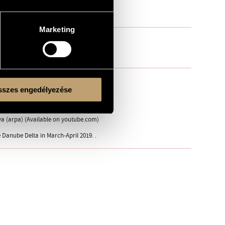
Marketing
va (arpa)
szes engedélyezése
eva (arpa) (Available on youtube.com)
 Danube Delta in March-April 2019. .