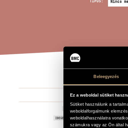
TÍPUS:
IZM
A MŰ CÍME
Beleegyezés
Szemző Tib
Ez a weboldal sütiket haszn
ZENESZERZŐ
Sütiket használunk a tartal
Izmail-i tek
EREDETI / MAGYAR CÍM
weboldalforgalmunk elemzésé
Izmail Rolls 
weboldalhasználatra vonatko
IDEGEN NYELVŰ / ANGOL CÍM
számukra vagy az Ön által ha
audio-vizuál
ALCÍM