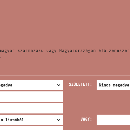
HÍREK
CÍM
VERSENYEK
EMAIL
infokozpont@bmc.hu
KIADVÁNYOK
TELEFON
magyar származású vagy Magyarországon élő zeneszer
KAPCSOLAT
.
NYITVA TARTÁS
SZÜLETETT:
VAGY: