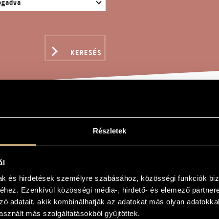
KERESÉS
AIL-I TEKERCSEK - EG
Részletek
or
ál
mak és hirdetések személyre szabásához, közösségi funkciók biz
ercsek - Egyenlő metszetek
hez. Ezenkívül közösségi média-, hirdető- és elemező partner
- Equal Slices
zó adatait, akik kombinálhatják az adatokat más olyan adatokka
sznált más szolgáltatásokból gyűjtöttek.
is szösszenetek altszaxofonra és hárfára