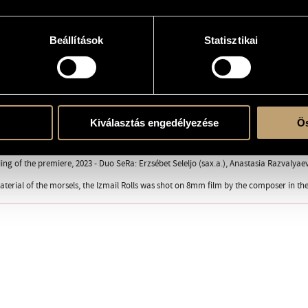
Beállítások
Statisztikai
3, Budapest Music Center; Duo SeRa: Erzsébet Seleljo (sax.a.), Anastasia Razvalyae
Kiválasztás engedélyezése
Ös
re!
ing of the premiere, 2023 - Duo SeRa: Erzsébet Seleljo (sax.a.), Anastasia Razvalya
aterial of the morsels, the Izmail Rolls was shot on 8mm film by the composer in the