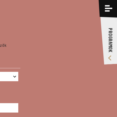
PROGRAMOK
KÉPZÉSEK
PROGRAMOK
RÓLUNK
zők
VIDEÓ GALÉRIA