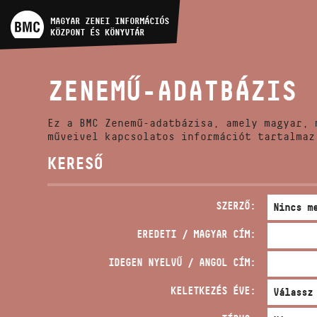
MŰVÉSZADATBÁZIS
MAGYAR ZENEI INFORMÁCIÓS
KÖZPONT ÉS KÖNYVTÁR
ZENEMŰ-ADATBÁZIS
ZENEMŰ-ADATBÁZIS
ZENEI KÖNYVTÁR, ONLINE
KATALÓGUS
Ez a BMC Zenemű-adatbázisa, amely magyar, 
műveivel kapcsolatos információt tartalmaz
KERESŐ
SZERZŐ:
EREDETI / MAGYAR CÍM:
IDEGEN NYELVŰ / ANGOL CÍM:
KELETKEZÉS ÉVE: