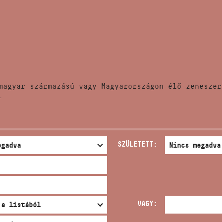
HÍREK
CÍM
VERSENYEK
EMAIL
infokozpont@bmc.hu
KIADVÁNYOK
TELEFON
magyar származású vagy Magyarországon élő zeneszer
KAPCSOLAT
.
NYITVA TARTÁS
SZÜLETETT:
VAGY: