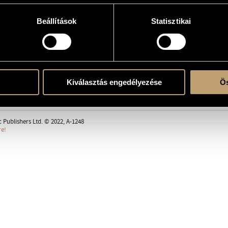
Beállítások
Statisztikai
erre
Kiválasztás engedélyezése
Ös
ent
 Publishers Ltd. © 2022, A-1248
re!