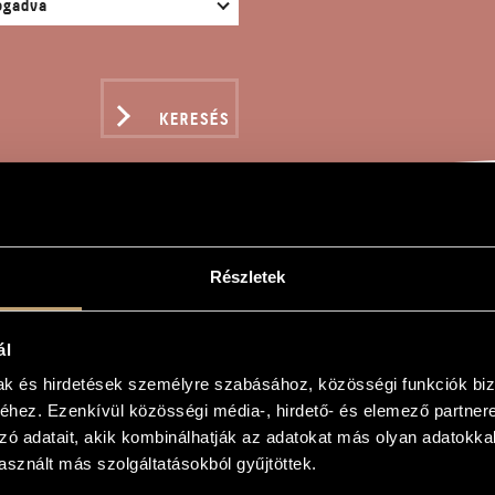
KERESÉS
OLÓG TUBÁRA
Részletek
ál
mak és hirdetések személyre szabásához, közösségi funkciók biz
hez. Ezenkívül közösségi média-, hirdető- és elemező partner
ára
zó adatait, akik kombinálhatják az adatokat más olyan adatokka
or Tuba
sznált más szolgáltatásokból gyűjtöttek.