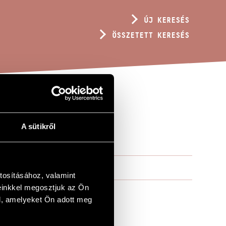
ÚJ KERESÉS
ÖSSZETETT KERESÉS
A sütikről
tosításához, valamint
einkkel megosztjuk az Ön
l, amelyeket Ön adott meg