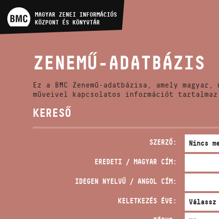
MŰVÉSZADATBÁZIS
MAGYAR ZENEI INFORMÁCIÓS
KÖZPONT ÉS KÖNYVTÁR
ZENEMŰ-ADATBÁZIS
ZENEMŰ-ADATBÁZIS
ZENEI KÖNYVTÁR, ONLINE
KATALÓGUS
Ez a BMC Zenemű-adatbázisa, amely magyar, 
műveivel kapcsolatos információt tartalmaz
KERESŐ
SZERZŐ:
EREDETI / MAGYAR CÍM:
IDEGEN NYELVŰ / ANGOL CÍM:
KELETKEZÉS ÉVE: