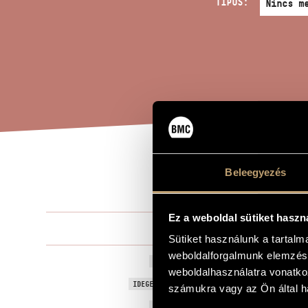
TÍPUS:
MON
Beleegyezés
A MŰ CÍME
Ez a weboldal sütiket haszn
Durkó Péter
ZENESZERZŐ
Sütiket használunk a tartal
weboldalforgalmunk elemzésé
Monológ tub
EREDETI / MAGYAR CÍM
weboldalhasználatra vonatko
Monologue f
IDEGEN NYELVŰ / ANGOL CÍM
számukra vagy az Ön által ha
2004
A MŰ KELETKEZÉSI ÉVE