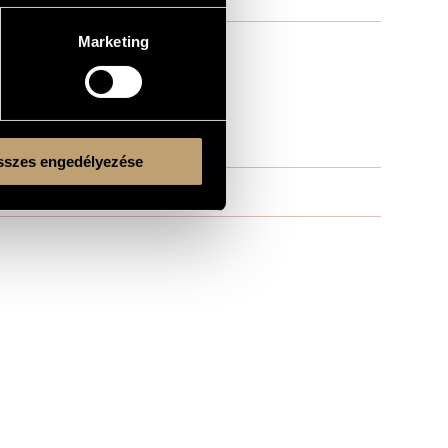
Marketing
szes engedélyezése