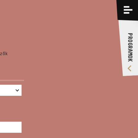
PROGRAMOK
KÉPZÉSEK
PROGRAMOK
RÓLUNK
zők
VIDEÓ GALÉRIA