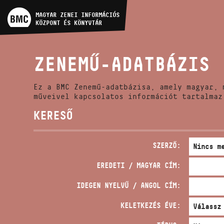
MŰVÉSZADATBÁZIS
MAGYAR ZENEI INFORMÁCIÓS
KÖZPONT ÉS KÖNYVTÁR
ZENEMŰ-ADATBÁZIS
ZENEMŰ-ADATBÁZIS
ZENEI KÖNYVTÁR, ONLINE
KATALÓGUS
Ez a BMC Zenemű-adatbázisa, amely magyar, 
műveivel kapcsolatos információt tartalmaz
KERESŐ
SZERZŐ:
EREDETI / MAGYAR CÍM:
IDEGEN NYELVŰ / ANGOL CÍM:
KELETKEZÉS ÉVE: