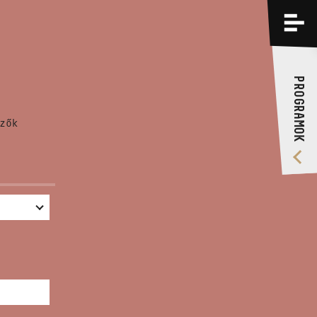
PROGRAMOK
KÉPZÉSEK
PROGRAMOK
RÓLUNK
zők
VIDEÓ GALÉRIA