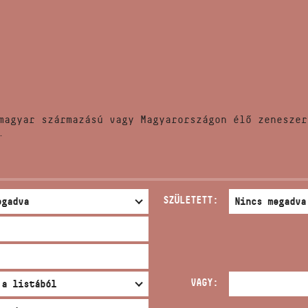
HÍREK
CÍM
VERSENYEK
EMAIL
infokozpont@bmc.hu
KIADVÁNYOK
TELEFON
magyar származású vagy Magyarországon élő zeneszer
KAPCSOLAT
.
NYITVA TARTÁS
SZÜLETETT:
VAGY: