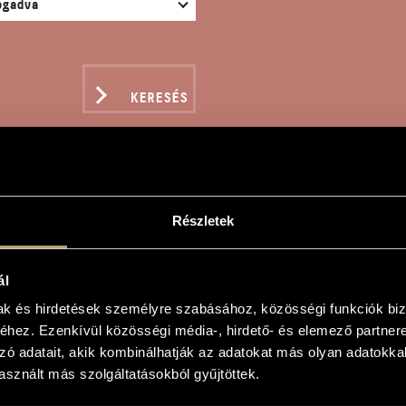
KERESÉS
Részletek
ERTIMENTO, OP. 12
ál
dor
mak és hirdetések személyre szabásához, közösségi funkciók biz
hez. Ezenkívül közösségi média-, hirdető- és elemező partner
, Op. 12
zó adatait, akik kombinálhatják az adatokat más olyan adatokka
, Op. 12
sznált más szolgáltatásokból gyűjtöttek.
ben