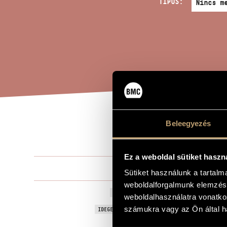
TÍPUS:
Beleegyezés
DIV
A MŰ CÍME
Ez a weboldal sütiket haszn
Jemnitz Sán
ZENESZERZŐ
Sütiket használunk a tartal
weboldalforgalmunk elemzésé
Divertimento
EREDETI / MAGYAR CÍM
weboldalhasználatra vonatko
Divertimento
számukra vagy az Ön által ha
IDEGEN NYELVŰ / ANGOL CÍM
Balett 3 kép
ALCÍM