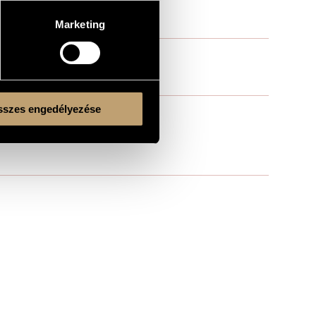
Marketing
szes engedélyezése