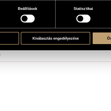
Beállítások
Statisztikai
oreographic work
Kiválasztás engedélyezése
Ös
rian State Opera House, Budapest
7