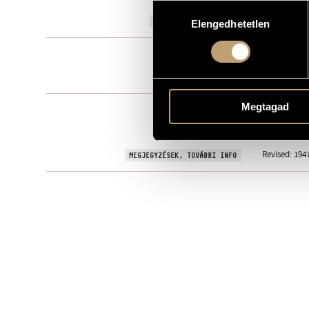
Hozzájárulás
1921
A MŰ KELETKEZÉSI ÉVE
Elengedhetetlen
kiválasztása
Balett / Ch
TÍPUS
22 perc
IDŐTARTAM
Megtagad
1947, Hunga
BEMUTATÓ
MS
KOTTAKIADÓ / FORRÁS
Revised: 194
MEGJEGYZÉSEK, TOVÁBBI INFO