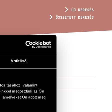
ÚJ KERESÉS
ÖSSZETETT KERESÉS
A sütikről
tosításához, valamint
einkkel megosztjuk az Ön
l, amelyeket Ön adott meg