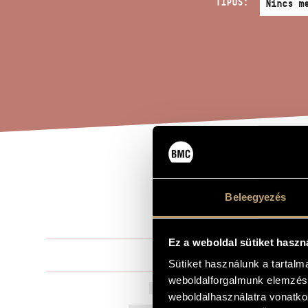
TÍPUS:
NEM
A MŰ CÍME
Beleegyezés
INT
Ez a weboldal sütiket haszn
Kedves Csa
ZENESZERZŐ
Sütiket használunk a tartal
weboldalforgalmunk elemzésé
Nemes igazs
EREDETI / MAGYAR CÍM
weboldalhasználatra vonatko