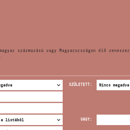
HÍREK
CÍM
VERSENYEK
EMAIL
infokozpont@bmc.hu
KIADVÁNYOK
TELEFON
magyar származású vagy Magyarországon élő zeneszer
KAPCSOLAT
.
NYITVA TARTÁS
SZÜLETETT:
VAGY: