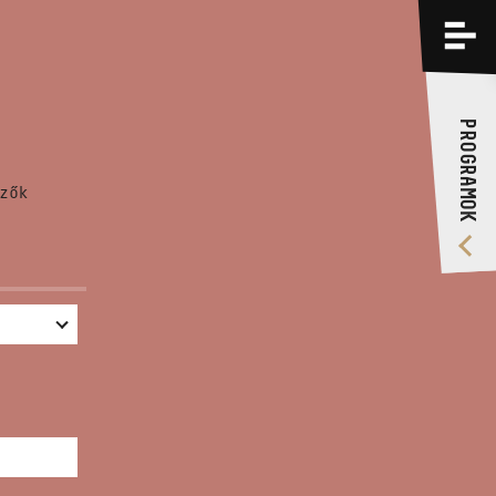
PROGRAMOK
KÉPZÉSEK
PROGRAMOK
RÓLUNK
zők
VIDEÓ GALÉRIA