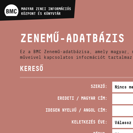
MŰVÉSZADATBÁZIS
MAGYAR ZENEI INFORMÁCIÓS
KÖZPONT ÉS KÖNYVTÁR
ZENEMŰ-ADATBÁZIS
ZENEMŰ-ADATBÁZIS
ZENEI KÖNYVTÁR, ONLINE
KATALÓGUS
Ez a BMC Zenemű-adatbázisa, amely magyar, 
műveivel kapcsolatos információt tartalmaz
KERESŐ
SZERZŐ:
EREDETI / MAGYAR CÍM:
IDEGEN NYELVŰ / ANGOL CÍM:
KELETKEZÉS ÉVE: