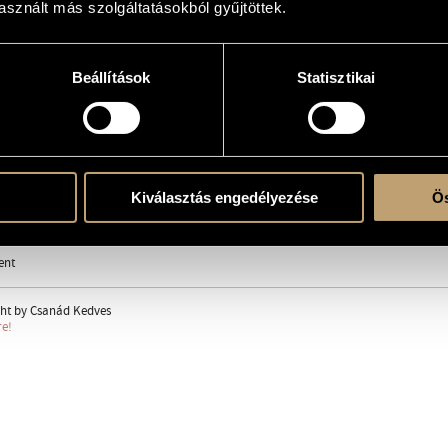
le Truths - Interlude No. 1
sznált más szolgáltatásokból gyűjtöttek.
tesre és elektronikára
Beállítások
Statisztikai
erecorded music
. - strings: vla., vlc. - electronics
Kiválasztás engedélyezése
Ös
ent
ght by Csanád Kedves
re!