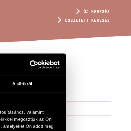
ÚJ KERESÉS
ÖSSZETETT KERESÉS
IUMA -
A sütikről
tosításához, valamint
einkkel megosztjuk az Ön
l, amelyeket Ön adott meg