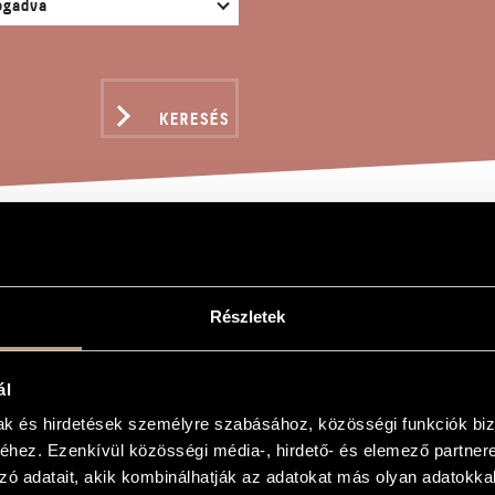
KERESÉS
ES IGAZSÁGOK EVANGÉL
Részletek
ERLÚDIUM NO. 1
ál
nád
mak és hirdetések személyre szabásához, közösségi funkciók biz
hez. Ezenkívül közösségi média-, hirdető- és elemező partner
ágok evangéliuma - Interlúdium No. 1
zó adatait, akik kombinálhatják az adatokat más olyan adatokka