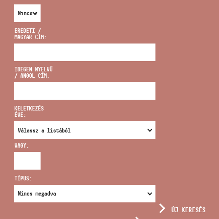
EREDETI /
MAGYAR CÍM:
CÍM
IDEGEN NYELVŰ
/ ANGOL CÍM:
EMAIL
infokozpont@bmc.hu
KELETKEZÉS
ÉVE:
TELEFON
VAGY:
NYITVA TARTÁS
TÍPUS:
ÚJ KERESÉS