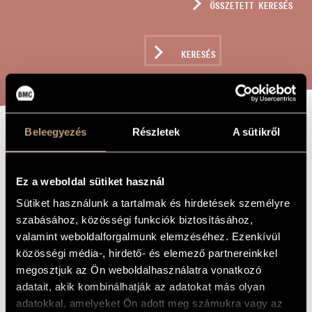
ÖSSZETETT KERESÉS
MŰVÉSZADATBÁZIS
ZENEMŰ-ADATBÁZIS
KERESÉS
ZENEI KÖNYVTÁR, ONLINE KATALÓGUS
Beleegyezés
Részletek
A sütikről
CLEVELAND
A MŰ CÍME
KOSSUTH-
Ez a weboldal sütiket használ
SZOBRÁNAK
Sütiket használunk a tartalmak és hirdetések személyre
ÜNNEPÉRE
szabásához, közösségi funkciók biztosításához,
valamint weboldalforgalmunk elemzéséhez. Ezenkívül
közösségi média-, hirdető- és elemező partnereinkkel
Hollós Máté
ZENESZERZŐ
megosztjuk az Ön weboldalhasználatra vonatkozó
Cleveland Kossuth-szobrának ünnepére
adatait, akik kombinálhatják az adatokat más olyan
EREDETI /
MAGYAR CÍM
adatokkal, amelyeket Ön adott meg számukra vagy az