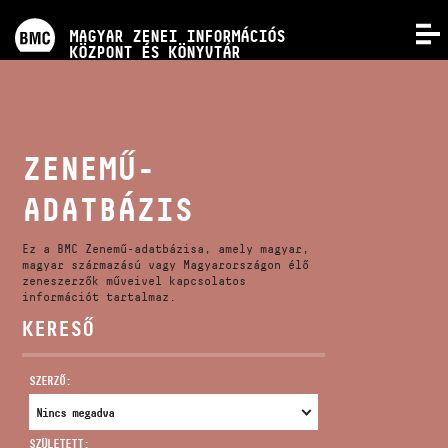
PROGRAMOK
MAGYAR ZENEI INFORMÁCIÓS
MENÜ
KÖZPONT ÉS KÖNYVTÁR
VERSENYEK
KÉPZÉSEK
ZENEMŰ-
ADATBÁZIS
KIADVÁNYOK
Ez a BMC Zenemű-adatbázisa, amely magyar,
RÓLUNK
magyar származású vagy Magyarországon élő
zeneszerzők műveivel kapcsolatos
információt tartalmaz.
KERESŐ
KAPCSOLAT
SZERZŐ:
VIDEÓ GALÉRIA
SZÜLETETT: