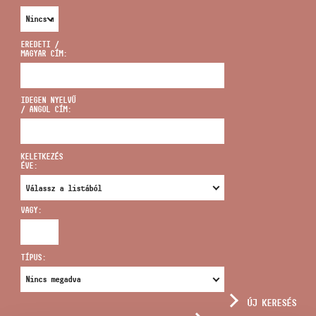
EREDETI /
MAGYAR CÍM:
CÍM
IDEGEN NYELVŰ
/ ANGOL CÍM:
EMAIL
infokozpont@bmc.hu
KELETKEZÉS
ÉVE:
TELEFON
VAGY:
NYITVA TARTÁS
TÍPUS:
ÚJ KERESÉS