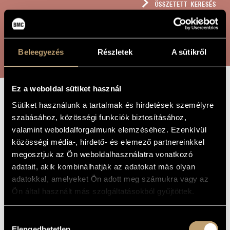
ÖSSZETETT KERESÉS
MŰVÉSZADATBÁZIS
ZENEMŰ-ADATBÁZIS
KERESÉS
Beleegyezés
Részletek
A sütikről
ZENEI KÖNYVTÁR, ONLINE KATALÓGUS
Ez a weboldal sütiket használ
48-AS INDULÓ
Sütiket használunk a tartalmak és hirdetések személyre
A MŰ CÍME
szabásához, közösségi funkciók biztosításához,
valamint weboldalforgalmunk elemzéséhez. Ezenkívül
Geszler György
ZENESZERZŐ
közösségi média-, hirdető- és elemező partnereinkkel
megosztjuk az Ön weboldalhasználatra vonatkozó
48-as induló
EREDETI /
adatait, akik kombinálhatják az adatokat más olyan
MAGYAR CÍM
adatokkal, amelyeket Ön adott meg számukra vagy az
March of 48
IDEGEN
NYELVŰ /
Ön által használt más szolgáltatásokból gyűjtöttek.
ANGOL CÍM
Fúvószenekarra
ALCÍM
Hozzájárulás
1950
A MŰ
Elengedhetetlen