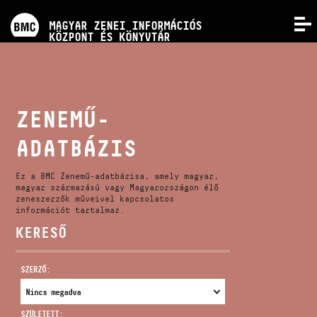
PROGRAMOK
MAGYAR ZENEI INFORMÁCIÓS
MENÜ
KÖZPONT ÉS KÖNYVTÁR
VERSENYEK
KÉPZÉSEK
ZENEMŰ-
ADATBÁZIS
KIADVÁNYOK
Ez a BMC Zenemű-adatbázisa, amely magyar,
RÓLUNK
magyar származású vagy Magyarországon élő
zeneszerzők műveivel kapcsolatos
információt tartalmaz.
KERESŐ
KAPCSOLAT
SZERZŐ:
VIDEÓ GALÉRIA
SZÜLETETT: