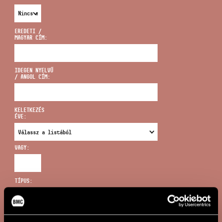
EREDETI /
MAGYAR CÍM:
CÍM
IDEGEN NYELVŰ
/ ANGOL CÍM:
EMAIL
infokozpont@bmc.hu
KELETKEZÉS
ÉVE:
TELEFON
VAGY:
NYITVA TARTÁS
TÍPUS:
ÚJ KERESÉS