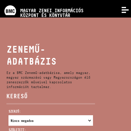
PROGRAMOK
MAGYAR ZENEI INFORMÁCIÓS
MENÜ
KÖZPONT ÉS KÖNYVTÁR
VERSENYEK
KÉPZÉSEK
ZENEMŰ-
ADATBÁZIS
KIADVÁNYOK
Ez a BMC Zenemű-adatbázisa, amely magyar,
RÓLUNK
magyar származású vagy Magyarországon élő
zeneszerzők műveivel kapcsolatos
információt tartalmaz.
KERESŐ
KAPCSOLAT
SZERZŐ:
VIDEÓ GALÉRIA
SZÜLETETT: