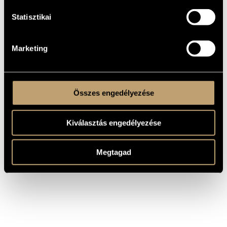
3
ELŐADÓK
SZÁMA
Statisztikai
pf. - strings: vl., vlc.
ELŐADÓI
APPARÁTUS
Marketing
MS (SzIKM 1338)
KOTTAKIADÓ
/ FORRÁS
Összes engedélyezése
Kiválasztás engedélyezése
Megtagad