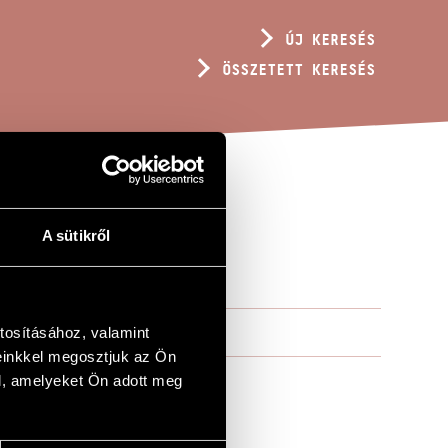
ÚJ KERESÉS
ÖSSZETETT KERESÉS
A sütikről
tosításához, valamint
einkkel megosztjuk az Ön
l, amelyeket Ön adott meg