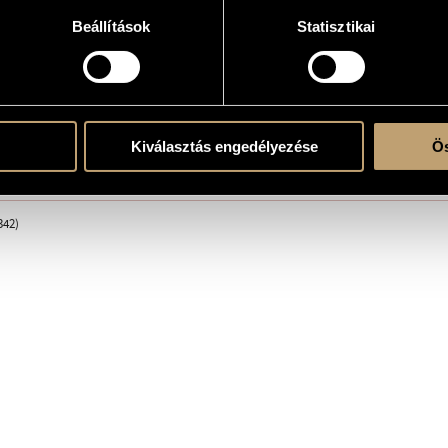
Beállítások
Statisztikai
e
Kiválasztás engedélyezése
Ös
ent
342)