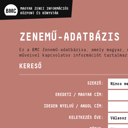
MŰVÉSZADATBÁZIS
MAGYAR ZENEI INFORMÁCIÓS
KÖZPONT ÉS KÖNYVTÁR
ZENEMŰ-ADATBÁZIS
ZENEMŰ-ADATBÁZIS
ZENEI KÖNYVTÁR, ONLINE
KATALÓGUS
Ez a BMC Zenemű-adatbázisa, amely magyar, 
műveivel kapcsolatos információt tartalmaz
KERESŐ
SZERZŐ:
EREDETI / MAGYAR CÍM:
IDEGEN NYELVŰ / ANGOL CÍM:
KELETKEZÉS ÉVE: