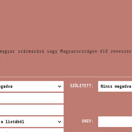
HÍREK
CÍM
VERSENYEK
EMAIL
infokozpont@bmc.hu
KIADVÁNYOK
TELEFON
magyar származású vagy Magyarországon élő zeneszer
KAPCSOLAT
.
NYITVA TARTÁS
SZÜLETETT:
VAGY: