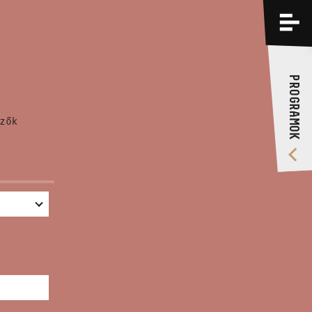
PROGRAMOK
KÉPZÉSEK
PROGRAMOK
RÓLUNK
zők
VIDEÓ GALÉRIA