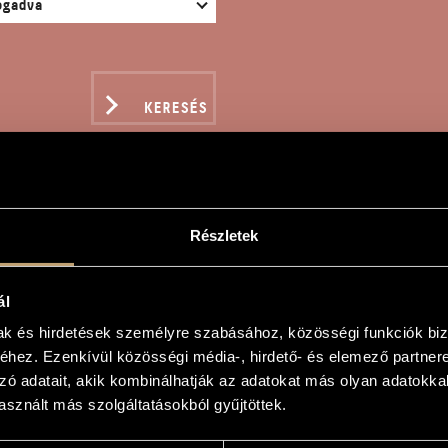
KERESÉS
Részletek
ANCE
ál
 János
mak és hirdetések személyre szabásához, közösségi funkciók biz
hez. Ezenkívül közösségi média-, hirdető- és elemező partner
zó adatait, akik kombinálhatják az adatokat más olyan adatokka
sznált más szolgáltatásokból gyűjtöttek.
 zongorára