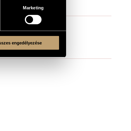
Marketing
szes engedélyezése