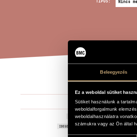
TÍPUS:
Beleegyezés
ROM
A MŰ CÍME
Ez a weboldal sütiket haszn
Verebi Végh
Sütiket használunk a tartal
ZENESZERZŐ
weboldalforgalmunk elemzésé
Romance
weboldalhasználatra vonatko
EREDETI / MAGYAR CÍM
számukra vagy az Ön által ha
Romance
IDEGEN NYELVŰ / ANGOL CÍM
Hegedűre és
ALCÍM