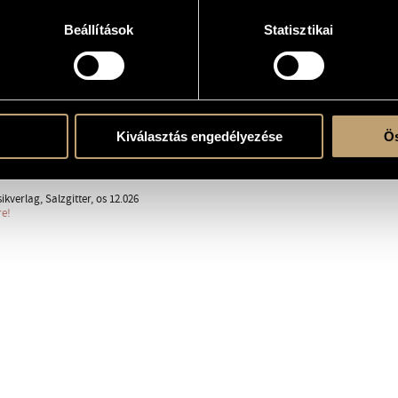
erre
Beállítások
Statisztikai
Kiválasztás engedélyezése
Ös
ent
kverlag, Salzgitter, os 12.026
re!