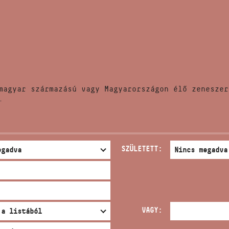
HÍREK
CÍM
VERSENYEK
EMAIL
infokozpont@bmc.hu
KIADVÁNYOK
TELEFON
magyar származású vagy Magyarországon élő zeneszer
KAPCSOLAT
.
NYITVA TARTÁS
SZÜLETETT:
VAGY: