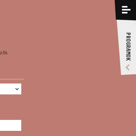
PROGRAMOK
KÉPZÉSEK
PROGRAMOK
RÓLUNK
zők
VIDEÓ GALÉRIA