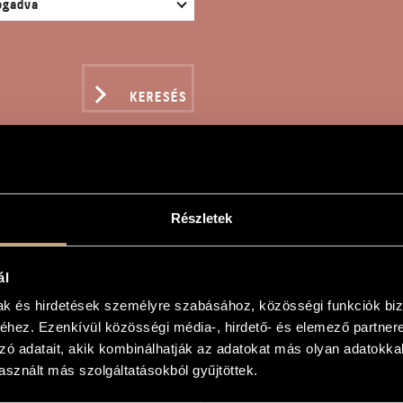
KERESÉS
Részletek
CATA "EIN FESTE BURG
ál
lt
mak és hirdetések személyre szabásához, közösségi funkciók biz
hez. Ezenkívül közösségi média-, hirdető- és elemező partner
 feste Burg"
zó adatait, akik kombinálhatják az adatokat más olyan adatokka
 feste Burg"
sznált más szolgáltatásokból gyűjtöttek.