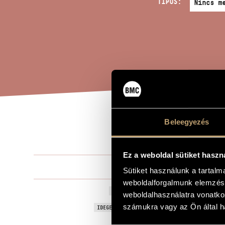
TÍPUS:
Beleegyezés
TOC
A MŰ CÍME
Ez a weboldal sütiket haszn
Gárdonyi Zso
ZENESZERZŐ
Sütiket használunk a tartal
weboldalforgalmunk elemzésé
Toccata "Ein
EREDETI / MAGYAR CÍM
weboldalhasználatra vonatko
Toccata "Ein
számukra vagy az Ön által ha
IDEGEN NYELVŰ / ANGOL CÍM
Orgonára
ALCÍM