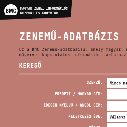
MŰVÉSZADATBÁZIS
MAGYAR ZENEI INFORMÁCIÓS
KÖZPONT ÉS KÖNYVTÁR
ZENEMŰ-ADATBÁZIS
ZENEMŰ-ADATBÁZIS
ZENEI KÖNYVTÁR, ONLINE
KATALÓGUS
Ez a BMC Zenemű-adatbázisa, amely magyar, 
műveivel kapcsolatos információt tartalmaz
KERESŐ
SZERZŐ:
EREDETI / MAGYAR CÍM:
IDEGEN NYELVŰ / ANGOL CÍM:
KELETKEZÉS ÉVE: