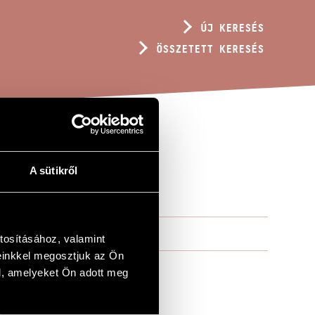
ÚJ KERESÉS
ÖSSZETETT KERESÉS
A sütikről
"
tosításához, valamint
einkkel megosztjuk az Ön
l, amelyeket Ön adott meg