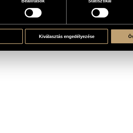
Beállítások
Statisztikai
erre
Kiválasztás engedélyezése
Ös
- V - VI