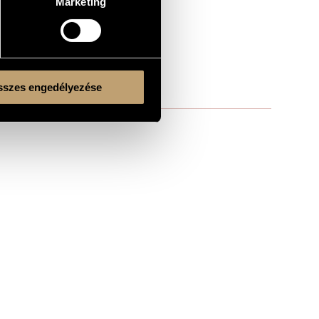
Marketing
szes engedélyezése