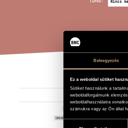
TÍPUS:
Beleegyezés
HAT
A MŰ CÍME
Ez a weboldal sütiket haszn
Sütiket használunk a tartal
Barta Gerge
weboldalforgalmunk elemzésé
ZENESZERZŐ
weboldalhasználatra vonatko
Hat Máriás p
számukra vagy az Ön által ha
EREDETI / MAGYAR CÍM
Six Mary-Pre
IDEGEN NYELVŰ / ANGOL CÍM
Hozzájárulás
Zongorára
ALCÍM