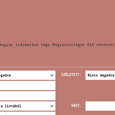
HÍREK
CÍM
VERSENYEK
EMAIL
infokozpont@bmc.hu
KIADVÁNYOK
TELEFON
magyar származású vagy Magyarországon élő zeneszer
KAPCSOLAT
.
NYITVA TARTÁS
SZÜLETETT:
VAGY: