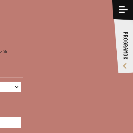
PROGRAMOK
KÉPZÉSEK
PROGRAMOK
RÓLUNK
zők
VIDEÓ GALÉRIA