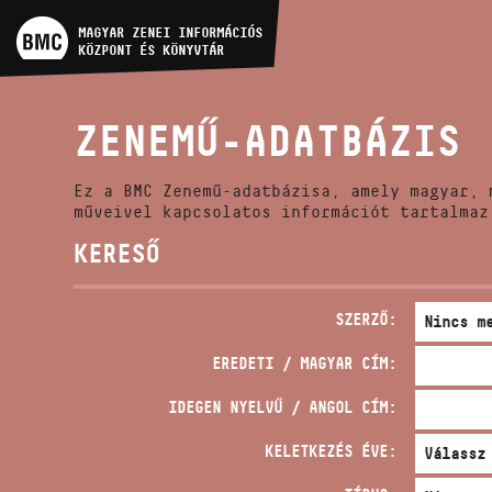
MŰVÉSZADATBÁZIS
MAGYAR ZENEI INFORMÁCIÓS
KÖZPONT ÉS KÖNYVTÁR
ZENEMŰ-ADATBÁZIS
ZENEMŰ-ADATBÁZIS
ZENEI KÖNYVTÁR, ONLINE
KATALÓGUS
Ez a BMC Zenemű-adatbázisa, amely magyar, 
műveivel kapcsolatos információt tartalmaz
KERESŐ
SZERZŐ:
EREDETI / MAGYAR CÍM:
IDEGEN NYELVŰ / ANGOL CÍM:
KELETKEZÉS ÉVE: