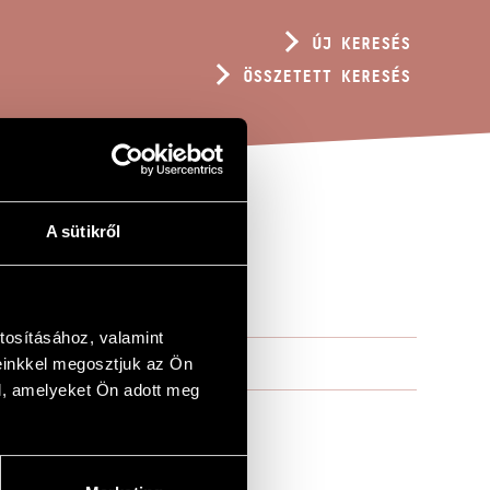
ÚJ KERESÉS
ÖSSZETETT KERESÉS
A sütikről
tosításához, valamint
einkkel megosztjuk az Ön
l, amelyeket Ön adott meg