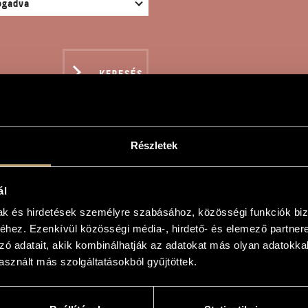
KERESÉS
Részletek
 MÁRIÁS PRELÜD
ál
mak és hirdetések személyre szabásához, közösségi funkciók biz
ly
hez. Ezenkívül közösségi média-, hirdető- és elemező partner
zó adatait, akik kombinálhatják az adatokat más olyan adatokka
relüd
sznált más szolgáltatásokból gyűjtöttek.
ludes