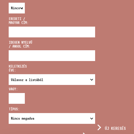
EREDETI /
MAGYAR CÍM:
CÍM
IDEGEN NYELVŰ
/ ANGOL CÍM:
EMAIL
infokozpont@bmc.hu
KELETKEZÉS
ÉVE:
TELEFON
VAGY:
NYITVA TARTÁS
TÍPUS:
ÚJ KERESÉS