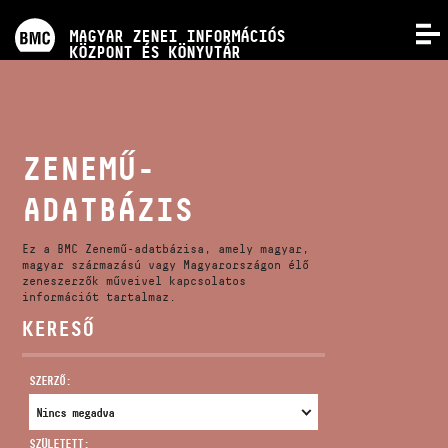
PROGRAMOK
MAGYAR ZENEI INFORMÁCIÓS
MENÜ
KÖZPONT ÉS KÖNYVTÁR
VERSENYEK
KÉPZÉSEK
ZENEMŰ-
ADATBÁZIS
KIADVÁNYOK
Ez a BMC Zenemű-adatbázisa, amely magyar,
RÓLUNK
magyar származású vagy Magyarországon élő
zeneszerzők műveivel kapcsolatos
információt tartalmaz.
KERESŐ
KAPCSOLAT
SZERZŐ:
VIDEÓ GALÉRIA
SZÜLETETT: