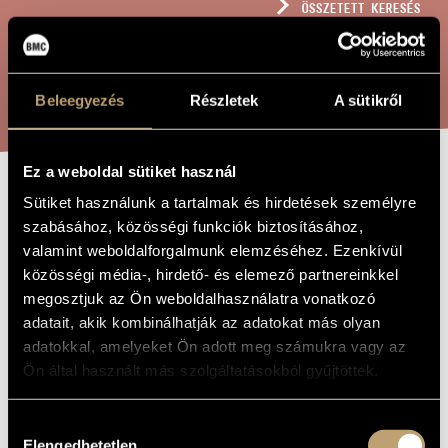
ÖSSZETETT KERESÉS
MŰVÉSZADATBÁZIS
ZENEMŰ-ADATBÁZIS
KERESÉS
Beleegyezés
Részletek
A sütikről
ZENEI KÖNYVTÁR, ONLINE KATALÓGUS
Ez a weboldal sütiket használ
SZONATINA
Sütiket használunk a tartalmak és hirdetések személyre
A MŰ CÍME
szabásához, közösségi funkciók biztosításához,
valamint weboldalforgalmunk elemzéséhez. Ezenkívül
Polgár Tibor
ZENESZERZŐ
közösségi média-, hirdető- és elemező partnereinkkel
megosztjuk az Ön weboldalhasználatra vonatkozó
Szonatina
EREDETI /
adatait, akik kombinálhatják az adatokat más olyan
MAGYAR CÍM
adatokkal, amelyeket Ön adott meg számukra vagy az
Sonatina
IDEGEN
NYELVŰ /
Ön által használt más szolgáltatásokból gyűjtöttek.
ANGOL CÍM
Két fuvolára
ALCÍM
Hozzájárulás
1971
A MŰ
Elengedhetetlen