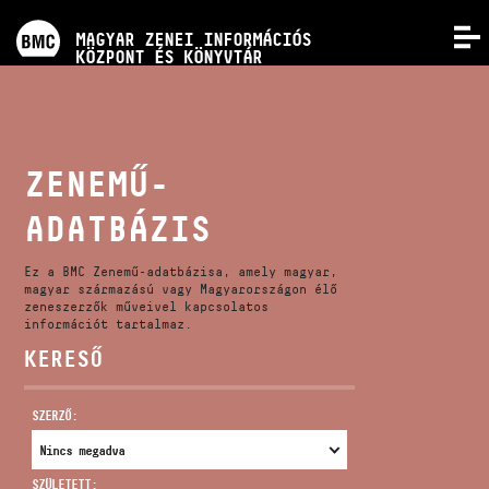
PROGRAMOK
MAGYAR ZENEI INFORMÁCIÓS
MENÜ
KÖZPONT ÉS KÖNYVTÁR
VERSENYEK
KÉPZÉSEK
ZENEMŰ-
ADATBÁZIS
KIADVÁNYOK
Ez a BMC Zenemű-adatbázisa, amely magyar,
RÓLUNK
magyar származású vagy Magyarországon élő
zeneszerzők műveivel kapcsolatos
információt tartalmaz.
KERESŐ
KAPCSOLAT
SZERZŐ:
VIDEÓ GALÉRIA
SZÜLETETT: