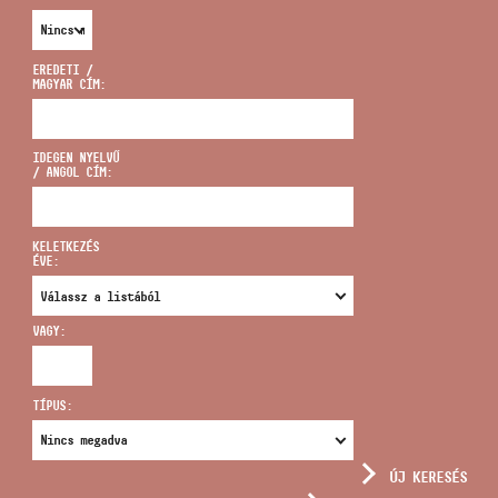
EREDETI /
MAGYAR CÍM:
CÍM
IDEGEN NYELVŰ
/ ANGOL CÍM:
EMAIL
infokozpont@bmc.hu
KELETKEZÉS
ÉVE:
TELEFON
VAGY:
NYITVA TARTÁS
TÍPUS:
ÚJ KERESÉS