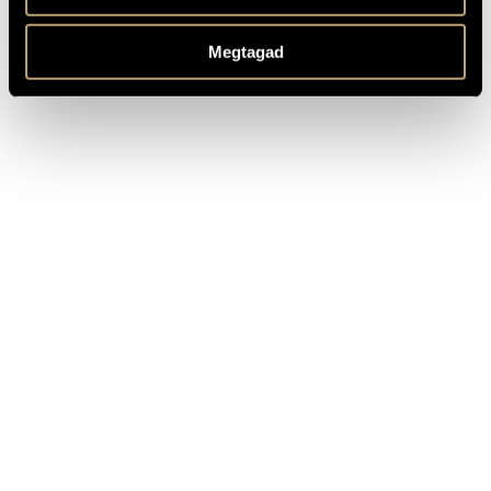
BEMUTATÓ
Katalin Károlyi (Ms.), Metrum Ensemble
MS
KOTTAKIADÓ
Megtagad
/ FORRÁS