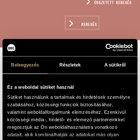
ÖSSZETETT KERESÉS
MŰVÉSZADATBÁZIS
ZENEMŰ-ADATBÁZIS
KERESÉS
ZENEI KÖNYVTÁR, ONLINE KATALÓGUS
EBERHARDT
Beleegyezés
Részletek
A sütikről
A MŰ CÍME
WÜLLNER
(PSEUDONYM):
Ez a weboldal sütiket használ
GLORIA TÖREDÉK
Sütiket használunk a tartalmak és hirdetések személyre
ÉS ADORAMUS TE
szabásához, közösségi funkciók biztosításához,
valamint weboldalforgalmunk elemzéséhez. Ezenkívül
közösségi média-, hirdető- és elemező partnereinkkel
Kondor Ádám
ZENESZERZŐ
megosztjuk az Ön weboldalhasználatra vonatkozó
adatait, akik kombinálhatják az adatokat más olyan
Eberhardt Wüllner (pseudonym): Gloria töredék és Adoramus
EREDETI /