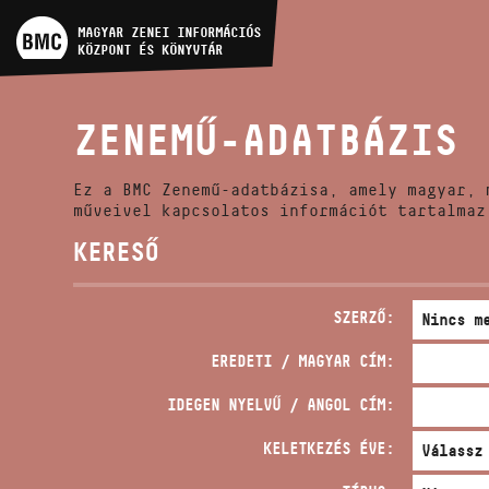
MŰVÉSZADATBÁZIS
MAGYAR ZENEI INFORMÁCIÓS
KÖZPONT ÉS KÖNYVTÁR
ZENEMŰ-ADATBÁZIS
ZENEMŰ-ADATBÁZIS
ZENEI KÖNYVTÁR, ONLINE
KATALÓGUS
Ez a BMC Zenemű-adatbázisa, amely magyar, 
műveivel kapcsolatos információt tartalmaz
KERESŐ
SZERZŐ:
EREDETI / MAGYAR CÍM:
IDEGEN NYELVŰ / ANGOL CÍM:
KELETKEZÉS ÉVE: