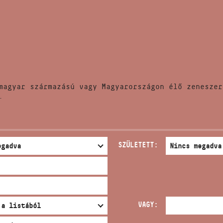
HÍREK
CÍM
VERSENYEK
EMAIL
infokozpont@bmc.hu
KIADVÁNYOK
TELEFON
magyar származású vagy Magyarországon élő zeneszer
KAPCSOLAT
.
NYITVA TARTÁS
SZÜLETETT:
VAGY: