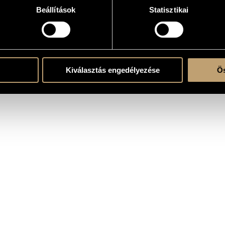
Beállítások
Statisztikai
e
Kiválasztás engedélyezése
Ös
c.
2022, EAR Ensemble Concert, Nádor Hall, Budapest; Máté Pálhegyi (fl.), Szilvia Elek (