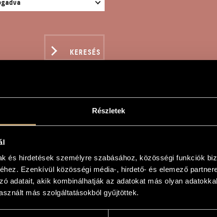
KERESÉS
Részletek
KTRIÓ
ál
mak és hirdetések személyre szabásához, közösségi funkciók biz
hez. Ezenkívül közösségi média-, hirdető- és elemező partner
zó adatait, akik kombinálhatják az adatokat más olyan adatokka
sznált más szolgáltatásokból gyűjtöttek.
embalóra és csellóra