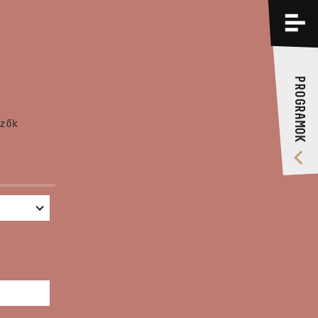
PROGRAMOK
KÉPZÉSEK
PROGRAMOK
RÓLUNK
zők
VIDEÓ GALÉRIA