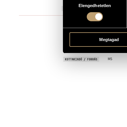
Elengedhetetlen
kiválasztása
2018
A MŰ KELETKEZÉSI ÉVE
Kamarazen
TÍPUS
3
ELŐADÓK SZÁMA
Megtagad
fl., cemb., vl
ELŐADÓI APPARÁTUS
21 February 
BEMUTATÓ
MS
KOTTAKIADÓ / FORRÁS