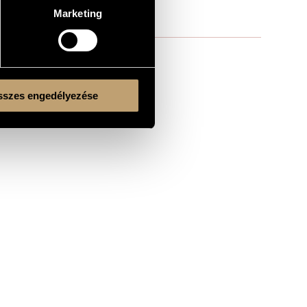
Marketing
szes engedélyezése
cemb.), Balázs Kántor (vlc.)