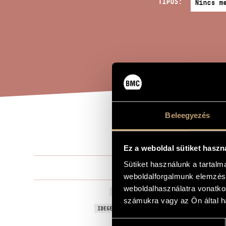
TÍPUS:
Beleegyezés
ELE
A MŰ CÍME
Ez a weboldal sütiket haszn
Sütiket használunk a tartal
Hollós Máté
ZENESZERZŐ
weboldalforgalmunk elemzésé
weboldalhasználatra vonatko
Elektrió
EREDETI / MAGYAR CÍM
számukra vagy az Ön által ha
Electrio
IDEGEN NYELVŰ / ANGOL CÍM
Hozzájárulás
Fuvolára, cs
ALCÍM