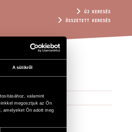
ÚJ KERESÉS
ÖSSZETETT KERESÉS
A sütikről
tosításához, valamint
einkkel megosztjuk az Ön
l, amelyeket Ön adott meg