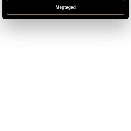
Sugaya Mayumi (cond.) (Available at gyongyosilevente.hu)
Megtagad