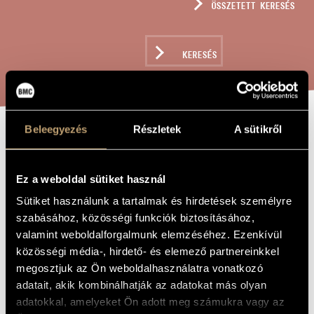
ÖSSZETETT KERESÉS
MŰVÉSZADATBÁZIS
ZENEMŰ-ADATBÁZIS
KERESÉS
ZENEI KÖNYVTÁR, ONLINE KATALÓGUS
Beleegyezés
Részletek
A sütikről
SUSSURRAT
A MŰ CÍME
INIQUITAS
Ez a weboldal sütiket használ
Sütiket használunk a tartalmak és hirdetések személyre
Gyöngyösi Levente
ZENESZERZŐ
szabásához, közösségi funkciók biztosításához,
valamint weboldalforgalmunk elemzéséhez. Ezenkívül
Sussurrat iniquitas
EREDETI /
közösségi média-, hirdető- és elemező partnereinkkel
MAGYAR CÍM
megosztjuk az Ön weboldalhasználatra vonatkozó
Sussurrat iniquitas
IDEGEN
NYELVŰ /
adatait, akik kombinálhatják az adatokat más olyan
ANGOL CÍM
adatokkal, amelyeket Ön adott meg számukra vagy az
A 36. zsoltár, vegyeskarra
ALCÍM