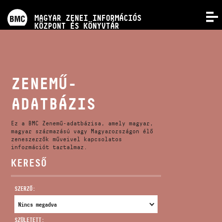
PROGRAMOK
MAGYAR ZENEI INFORMÁCIÓS
MENÜ
KÖZPONT ÉS KÖNYVTÁR
VERSENYEK
KÉPZÉSEK
ZENEMŰ-
ADATBÁZIS
KIADVÁNYOK
Ez a BMC Zenemű-adatbázisa, amely magyar,
RÓLUNK
magyar származású vagy Magyarországon élő
zeneszerzők műveivel kapcsolatos
információt tartalmaz.
KERESŐ
KAPCSOLAT
SZERZŐ:
VIDEÓ GALÉRIA
SZÜLETETT: