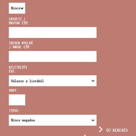
EREDETI /
MAGYAR CÍM:
CÍM
IDEGEN NYELVŰ
/ ANGOL CÍM:
EMAIL
infokozpont@bmc.hu
KELETKEZÉS
ÉVE:
TELEFON
VAGY:
NYITVA TARTÁS
TÍPUS:
ÚJ KERESÉS