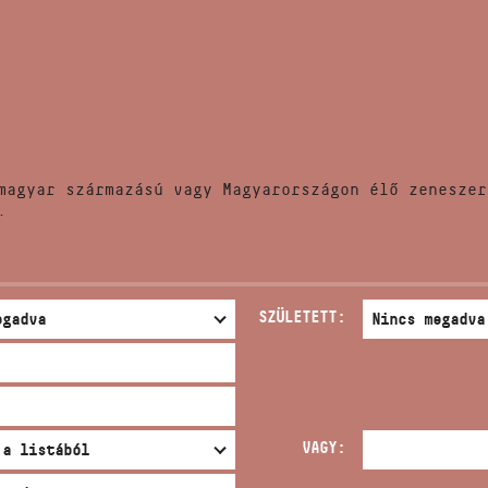
HÍREK
CÍM
VERSENYEK
EMAIL
infokozpont@bmc.hu
KIADVÁNYOK
TELEFON
magyar származású vagy Magyarországon élő zeneszer
KAPCSOLAT
.
NYITVA TARTÁS
SZÜLETETT:
VAGY: