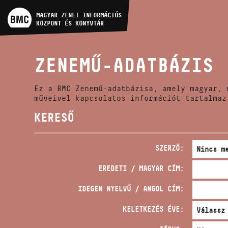
MŰVÉSZADATBÁZIS
MAGYAR ZENEI INFORMÁCIÓS
KÖZPONT ÉS KÖNYVTÁR
ZENEMŰ-ADATBÁZIS
ZENEMŰ-ADATBÁZIS
ZENEI KÖNYVTÁR, ONLINE
KATALÓGUS
Ez a BMC Zenemű-adatbázisa, amely magyar, 
műveivel kapcsolatos információt tartalmaz
KERESŐ
SZERZŐ:
EREDETI / MAGYAR CÍM:
IDEGEN NYELVŰ / ANGOL CÍM:
KELETKEZÉS ÉVE: