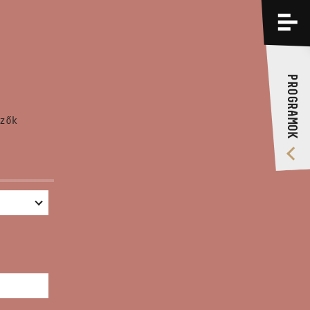
PROGRAMOK
KÉPZÉSEK
PROGRAMOK
RÓLUNK
zők
VIDEÓ GALÉRIA