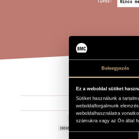
TÍPUS:
Beleegyezés
CHA
A MŰ CÍME
Ez a weboldal sütiket haszn
Sütiket használunk a tartal
Moór Emánu
ZENESZERZŐ
weboldalforgalmunk elemzésé
weboldalhasználatra vonatko
Chant Funèb
EREDETI / MAGYAR CÍM
számukra vagy az Ön által ha
Chant Funèb
IDEGEN NYELVŰ / ANGOL CÍM
Hozzájárulás
Zenekarra
ALCÍM