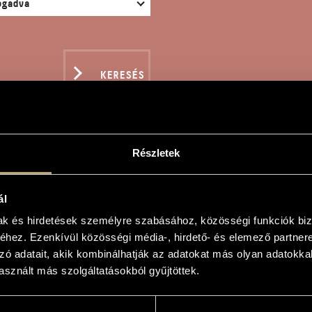
KERESÉS
Részletek
NT FUNÈBRE
ál
mak és hirdetések személyre szabásához, közösségi funkciók biz
el
hez. Ezenkívül közösségi média-, hirdető- és elemező partner
zó adatait, akik kombinálhatják az adatokat más olyan adatokka
re
sznált más szolgáltatásokból gyűjtöttek.
re