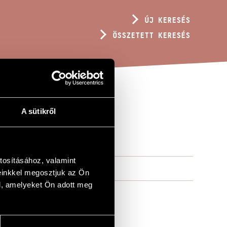
ÚJ KERESÉS
ÖSSZETETT KERESÉS
A sütikről
tosításához, valamint
einkkel megosztjuk az Ön
l, amelyeket Ön adott meg