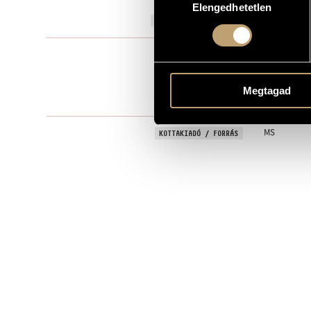
Elengedhetetlen
kiválasztása
1910
A MŰ KELETKEZÉSI ÉVE
Szimfonikus
TÍPUS
orchestra
ELŐADÓI APPARÁTUS
Megtagad
One movem
TÉTELEK, RÉSZEK
MS
KOTTAKIADÓ / FORRÁS