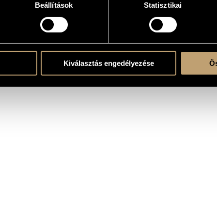
Beállítások
Statisztikai
 zenekarra
Kiválasztás engedélyezése
Ös
ent