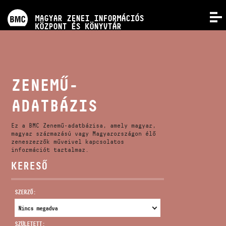
PROGRAMOK
MAGYAR ZENEI INFORMÁCIÓS
MENÜ
KÖZPONT ÉS KÖNYVTÁR
VERSENYEK
KÉPZÉSEK
ZENEMŰ-
ADATBÁZIS
KIADVÁNYOK
Ez a BMC Zenemű-adatbázisa, amely magyar,
RÓLUNK
magyar származású vagy Magyarországon élő
zeneszerzők műveivel kapcsolatos
információt tartalmaz.
KERESŐ
KAPCSOLAT
SZERZŐ:
VIDEÓ GALÉRIA
SZÜLETETT: