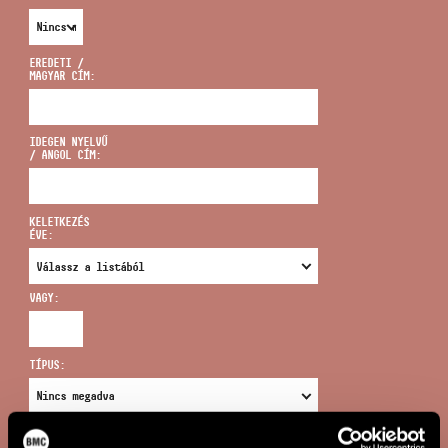
EREDETI /
MAGYAR CÍM:
CÍM
IDEGEN NYELVŰ
/ ANGOL CÍM:
EMAIL
infokozpont@bmc.hu
KELETKEZÉS
ÉVE:
TELEFON
VAGY:
NYITVA TARTÁS
TÍPUS:
ÚJ KERESÉS