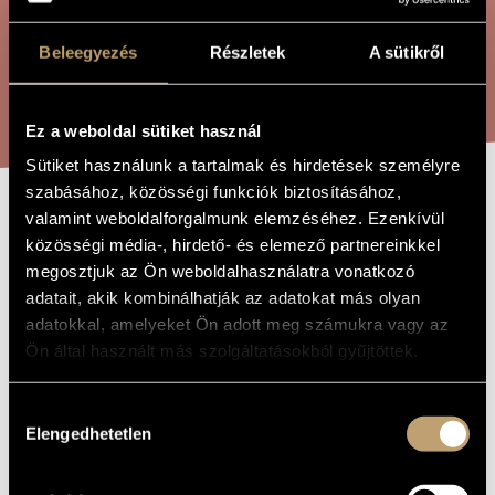
ÖSSZETETT KERESÉS
MŰVÉSZADATBÁZIS
Beleegyezés
Részletek
A sütikről
ZENEMŰ-ADATBÁZIS
KERESÉS
ZENEI KÖNYVTÁR, ONLINE KATALÓGUS
Ez a weboldal sütiket használ
Sütiket használunk a tartalmak és hirdetések személyre
szabásához, közösségi funkciók biztosításához,
valamint weboldalforgalmunk elemzéséhez. Ezenkívül
SUITE, OP. 142
A MŰ CÍME
közösségi média-, hirdető- és elemező partnereinkkel
megosztjuk az Ön weboldalhasználatra vonatkozó
adatait, akik kombinálhatják az adatokat más olyan
Moór Emánuel
ZENESZERZŐ
adatokkal, amelyeket Ön adott meg számukra vagy az
Suite, Op. 142
EREDETI /
Ön által használt más szolgáltatásokból gyűjtöttek.
MAGYAR CÍM
Suite, Op. 142
IDEGEN
NYELVŰ /
Hozzájárulás
ANGOL CÍM
Elengedhetetlen
kiválasztása
Hegedűre és zongorára
ALCÍM
1912
A MŰ