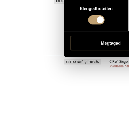
Improvisatio
IDEGEN NYELVŰ / ANGOL CÍM
Hozzájárulás
Elengedhetetlen
kiválasztása
Zenekarra
ALCÍM
to Siegmund
AJÁNLÁS
Zenekari mű
TÍPUS
2 fl., 2 ob., 2
ELŐADÓI APPARÁTUS
Megtagad
One movem
TÉTELEK, RÉSZEK
C.F.W. Siegel
KOTTAKIADÓ / FORRÁS
Available he