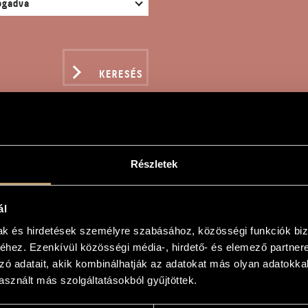
KERESÉS
Részletek
ROVISATIONEN ÜBER EI
 63
ál
mak és hirdetések személyre szabásához, közösségi funkciók biz
hez. Ezenkívül közösségi média-, hirdető- és elemező partner
el
zó adatait, akik kombinálhatják az adatokat más olyan adatokka
sznált más szolgáltatásokból gyűjtöttek.
nen über ein eigenes Thema, Op. 63