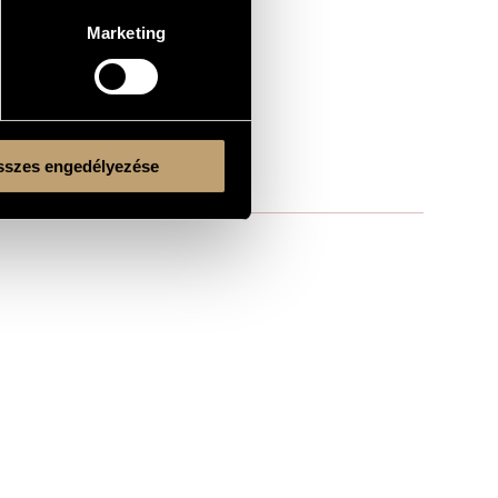
Marketing
lc., cb.
szes engedélyezése