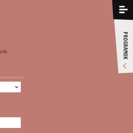
PROGRAMOK
KÉPZÉSEK
PROGRAMOK
RÓLUNK
zők
VIDEÓ GALÉRIA