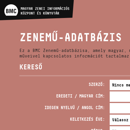
MŰVÉSZADATBÁZIS
MAGYAR ZENEI INFORMÁCIÓS
KÖZPONT ÉS KÖNYVTÁR
ZENEMŰ-ADATBÁZIS
ZENEMŰ-ADATBÁZIS
ZENEI KÖNYVTÁR, ONLINE
KATALÓGUS
Ez a BMC Zenemű-adatbázisa, amely magyar, 
műveivel kapcsolatos információt tartalmaz
KERESŐ
SZERZŐ:
EREDETI / MAGYAR CÍM:
IDEGEN NYELVŰ / ANGOL CÍM:
KELETKEZÉS ÉVE: