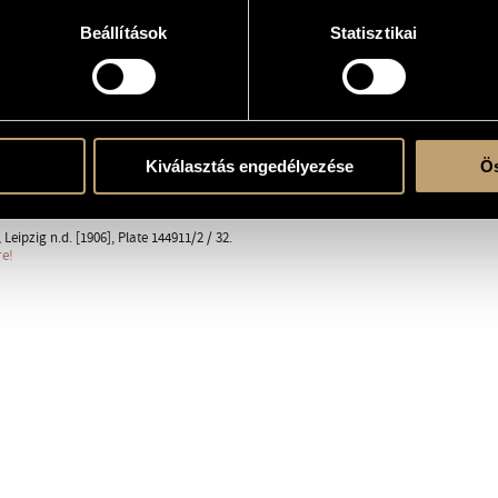
nen über ein eigenes Thema, Op. 63
Beállítások
Statisztikai
 von Hausegger
 cl., 2 fg. - 4 cor., 3 tr., 3 trb., tuba - timp., perc. (ptti.) - arpa - strings: vl. 1, vl. 2, vla., v
Kiválasztás engedélyezése
Ös
ent
, Leipzig n.d. [1906], Plate 144911/2 / 32.
re!