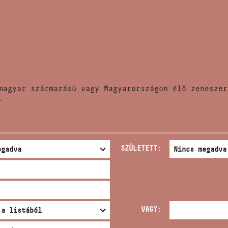
HÍREK
CÍM
VERSENYEK
EMAIL
infokozpont@bmc.hu
KIADVÁNYOK
TELEFON
magyar származású vagy Magyarországon élő zeneszer
KAPCSOLAT
.
NYITVA TARTÁS
SZÜLETETT:
VAGY: