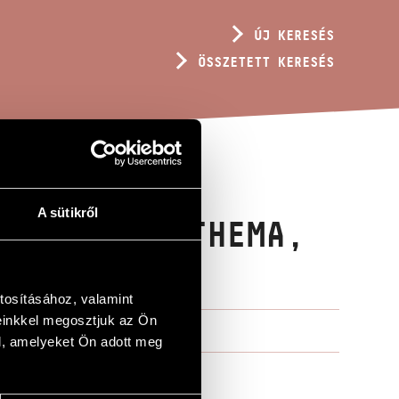
ÚJ KERESÉS
ÖSSZETETT KERESÉS
A sütikről
N EIGENES THEMA,
tosításához, valamint
einkkel megosztjuk az Ön
l, amelyeket Ön adott meg