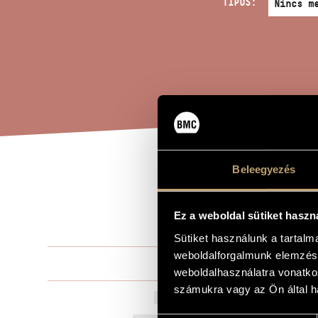
TÍPUS:
Beleegyezés
IMP
A MŰ CÍME
OP.
Ez a weboldal sütiket haszn
Sütiket használunk a tartal
weboldalforgalmunk elemzésé
Moór Emánu
ZENESZERZŐ
weboldalhasználatra vonatko
számukra vagy az Ön által ha
Improvisatio
EREDETI / MAGYAR CÍM